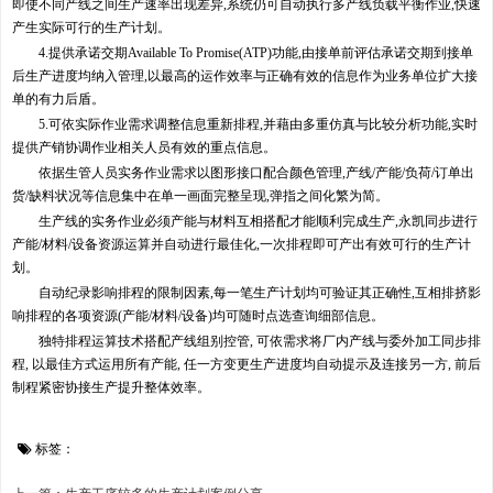
即使不同产线之间生产速率出现差异,系统仍可自动执行多产线负载平衡作业,快速
产生实际可行的生产计划。
4.提供承诺交期Available To Promise(ATP)功能,由接单前评估承诺交期到接单
后生产进度均纳入管理,以最高的运作效率与正确有效的信息作为业务单位扩大接
单的有力后盾。
5.可依实际作业需求调整信息重新排程,并藉由多重仿真与比较分析功能,实时
提供产销协调作业相关人员有效的重点信息。
依据生管人员实务作业需求以图形接口配合颜色管理,产线/产能/负荷/订单出
货/缺料状况等信息集中在单一画面完整呈现,弹指之间化繁为简。
生产线的实务作业必须产能与材料互相搭配才能顺利完成生产,永凯同步进行
产能/材料/设备资源运算并自动进行最佳化,一次排程即可产出有效可行的生产计
划。
自动纪录影响排程的限制因素,每一笔生产计划均可验证其正确性,互相排挤影
响排程的各项资源(产能/材料/设备)均可随时点选查询细部信息。
独特排程运算技术搭配产线组别控管, 可依需求将厂内产线与委外加工同步排
程, 以最佳方式运用所有产能, 任一方变更生产进度均自动提示及连接另一方, 前后
制程紧密协接生产提升整体效率。
标签：