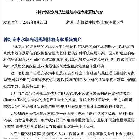
神灯专家永凯先进规划排程专家系统简介
发表时间： 2012年8月23日 来源：永凯软件技术(上海)有限公司
神灯专家永凯先进规划排程专家系统简介
『永凯』经过微软的Windows平台验证具有绝佳的操作系统兼容性,以稳定的
高效率运作及最佳的数据整合性为基础,提供多种系统应用方案。面对制造业的各
种信息化程度及不同的管理需求,永凯可以单机独立运作发挥效益,也可以透过接口
与ERP系统交换数据,建构出最佳的制造业信息化整合作业环境。
这一套以
生产管理
实务为中心思想,充分结合丰富经验与最佳理论基础的专家
系统,可以协助制造业解决核心问题,以快速的判断及正确的决策架构出制造业的核
心竞争力。主要特点如下:
1.厂内产线与
委外加工
协力厂均纳入管理,不必建立繁杂的制造途程对照表
(Routing Table),以最少的信息产生最大的效益。系统上线速度最快,一天之内即可
根据实际排程结果证实系统适用性,并且可在短期内充分上线取得最佳效益。
2.独创的画面信息显示方式,单一画面即可充分了解产能稼动状态、缺料明细
内容、出货交期状况、各产线分配工作项目等重要信息,并且以不同颜色显示重要
度差异,即使是初学者也可以在最短时间内轻松上手运作。
3.在产能/材料/制造资源(技术人力，仪器设备....)等多重限制条件下执行排程,