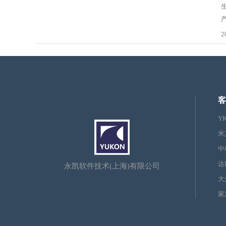
2
客
Y
米
中
达
永凯软件技术(上海)有限公司
大
家