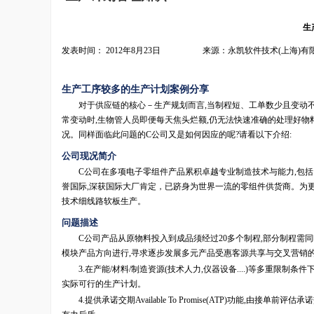
生
发表时间： 2012年8月23日 来源：永凯软件技术(上海)有
生产工序较多的生产计划案例分享
对于供应链的核心－生产规划而言,当制程短、工单数少且变动不大时
常变动时,生物管人员即便每天焦头烂额,仍无法快速准确的处理好物
况。同样面临此问题的C公司又是如何因应的呢?请看以下介绍:
公司现况简介
C公司在多项电子零组件产品累积卓越专业制造技术与能力,包括「导电
誉国际,深获国际大厂肯定，已跻身为世界一流的零组件供货商。为更
技术细线路软板生产。
问题描述
C公司产品从原物料投入到成品须经过20多个制程,部分制程需同
模块产品方向进行,寻求逐步发展多元产品受惠客源共享与交叉营销
3.在产能/材料/制造资源(技术人力,仪器设备....)等多重限制
实际可行的生产计划。
4.提供承诺交期Available To Promise(ATP)功能,