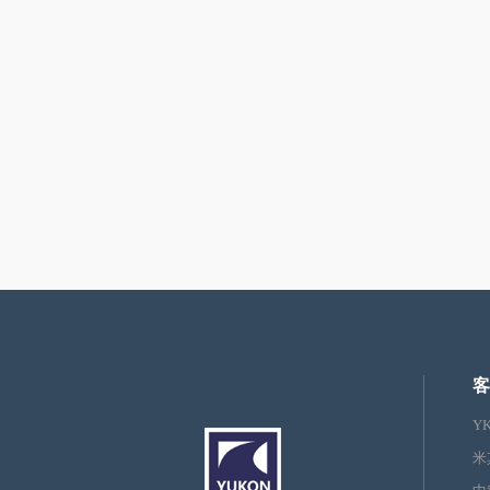
客
Y
米