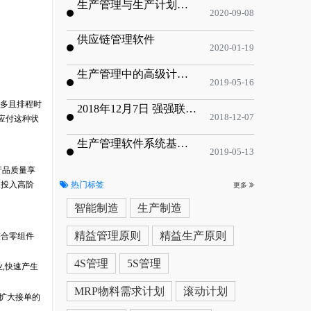
生产管理与生产计划的目标
2020-09-08
供应链管理软件
2020-01-19
生产管理中的高级计划与排程优化
2019-05-16
数多且排程时
2018年12月7日 强强联手，共同推进电子器件领域APS应用典范 风华高科生产自动化工业互联网应用项目-APS项目启动会
2018-12-07
应付这种状
生产管理软件系统基于信息化的解决方案
2019-05-13
产品质量享
,投入高阶
热门标签
更多
智能制造
生产制造
精益管理原则
精益生产原则
整合零组件
。
4S管理
5S管理
业,快速产生
MRP物料需求计划
滚动计划
位扩大接单的