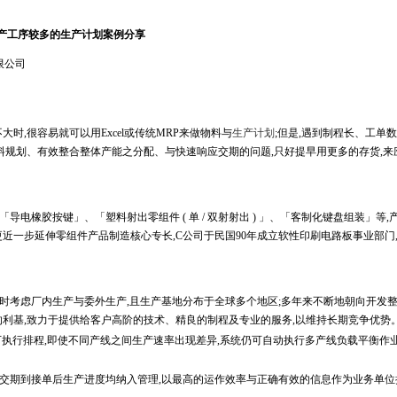
产工序较多的生产计划案例分享
限公司
,很容易就可以用Excel或传统MRP来做物料与
生产计划
;但是,遇到制程长、工单
料规划、有效整合整体产能之分配、与快速响应交期的问题,只好提早用更多的存货,来
橡胶按键」、「塑料射出零组件 ( 单 / 双射射出 ) 」、「客制化键盘组装」等,
近一步延伸零组件产品制造核心专长,C公司于民国90年成立软性印刷电路板事业部门
时考虑厂内生产与委外生产,且生产基地分布于全球多个地区;多年来不断地朝向开发
的利基,致力于提供给客户高阶的技术、精良的制程及专业的服务,以维持长期竞争优势
条件下执行排程,即使不同产线之间生产速率出现差异,系统仍可自动执行多产线负载平衡作
由接单前评估承诺交期到接单后生产进度均纳入管理,以最高的运作效率与正确有效的信息作为业务单