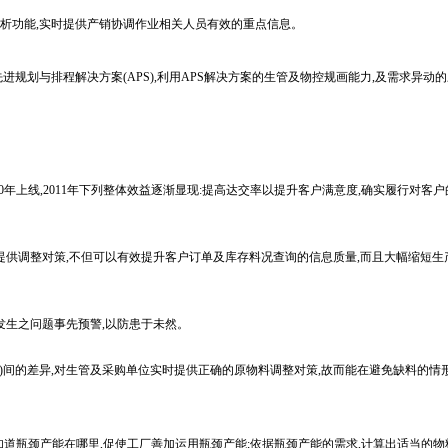
析功能,实时提供产销协调作业相关人员有效的重点信息。
划与排程解决方案(APS),利用APS解决方案的生管及物控规画能力,及需求异动的
0年上线,2011年下列整体效益逐渐显现:提高达交率以提升客户满意度,确实履行对客
供调整对策,不但可以有效提升客户订单及库存料况查询的信息质量,而且大幅缩短生
生之问题事先预警,以防患于未然。
mand)间的差异,对生管及采购单位实时提供正确的原物料调整对策,故而能在避免缺料的情
知道瓶颈产能在哪里,促使工厂善加运用瓶颈产能;依据瓶颈产能的需求,计算出适当的物