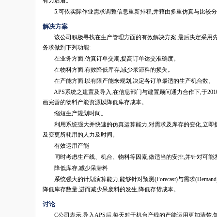
有力后盾。
5.可依实际作业需求调整信息重新排程,并藉由多重仿真与比较分
解决方案
该公司积极寻找在生产管理方面的有效解决方案,最后决定采用先进规
务求做到下列功能:
在业务方面:仿真订单交期,提高订单达交准确度。
在物料方面:有效
降低库存
,减少呆滞料的损失。
在产能方面:以有限产能来规划,决定各订单最适的生产机台数。
APS系统之建置及导入,在信息部门与建置顾问通力合作下,于201
画完善的物料产能资源以降低库存成本。
缩短生产规划时间。
利用系统强大并快速的仿真运算能力,对需求及库存的变化,立即提
及变更所耗用的人力及时间。
有效运用产能
同时考虑生产线、机台、物料等因素,做适当的安排,并针对可能发
降低库存,减少呆滞料
系统强大的计划演算能力,能够针对预测(Forecast)与需求(De
降低库存数量,进而减少呆废料的发生,降低存货成本。
讨论
C公司表示,导入APS后,每天对于机台产线的产能运用更加清楚,