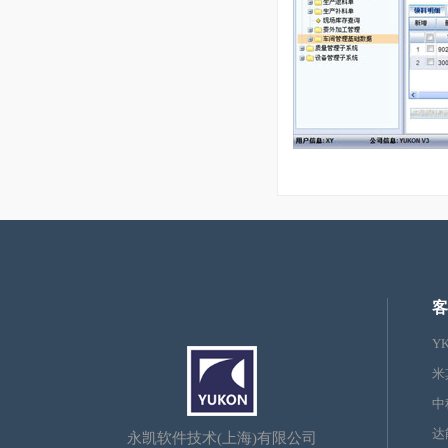
客
Y
米
中
达
永凯软件技术(上海)有限公司