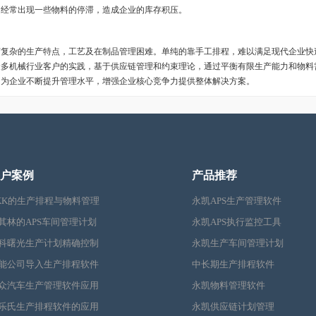
，经常出现一些物料的停滞，造成企业的库存积压。
杂的生产特点，工艺及在制品管理困难。单纯的靠手工排程，难以满足现代企业快速
众多机械行业客户的实践，基于供应链管理和约束理论，通过平衡有限生产能力和物料
，为企业不断提升管理水平，增强企业核心竞争力提供整体解决方案。
户案例
产品推荐
KK的生产排程与物料管理
永凯APS生产管理软件
其林的APS车间管理计划
永凯APS执行监控工具
科曙光生产计划精确控制
永凯生产车间管理计划
能公司导入生产排程软件
中长期生产排程软件
众汽车生产管理软件应用
永凯物料管理软件
乐氏生产排程软件的应用
永凯供应链计划管理