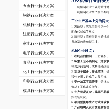
APS
机械行业解决
五金行业解决方案
机械制造业主要是通过对金
机械制造业生产的主要特点
钢铁行业解决方案
工业生产基本上分为两大
机械行业解决方案
1. 离散型：离散型是指以
配自然就成了重点；
注塑行业解决方案
2. 流程型：流程型是指通
是典型的流程型工业。
家电行业解决方案
机械企业难点：
电子行业解决方案
1.
在制品的控制
：工艺复杂
2.
标准工艺不易制定，难以
食品行业解决方案
等资源的限制，或其他特殊
化工行业解决方案
3.
现场单据多，作业烦琐
：
移转单据，造成了人员困扰
印刷行业解决方案
4.
委外加工不易管理
：委外
造成了工作难度增加。
模具行业解决方案
5.
生产状况复杂，现场不易
控现场状况。
6.
项目型接单生产方式难以
7.
产品结构及设计变更的管