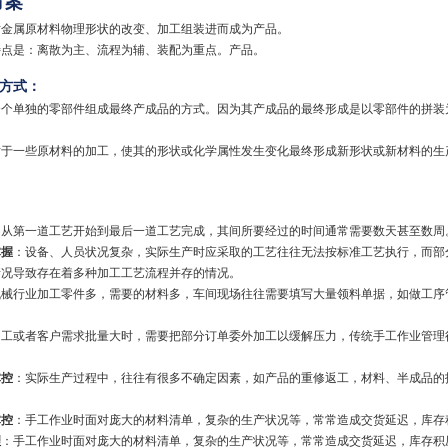
方案
属原材料物理形状的改变、加工组装进而成为产品。
是：离散为主、流程为辅、装配为重点。产品。
方式：
一个个单独的零部件组成最终产成品的方式。因为其产成品的最终形成是以零部件的拼
过对于一些原材料的加工，使其的形状或化学属性发生变化最终形成新形状或新材料的
，从第一道工艺开始到最后一道工艺完成，其间所要经过的时间通常需要数天甚至数周
掌握
：设备、人员状况复杂，实际生产时应采取的工艺往往无法按标准工艺执行，而部
情况导致存在着多种加工工艺流程并存的情况。
机械行业加工零件多，需要的材料多，车间现场往往需要填写大量领料单据，如做工序
。
加工或者客户需求批量大时，需要把部分订单委外加工以缓解压力，传统手工作业管理
掌控
：实际生产过程中，往往有很多不确定因素，如产品的重修返工，材料、半成品的
掌控
：手工作业时面对庞大的材料清单，复杂的生产状况等，常常造成交货延迟，库存
理
：手工作业时面对庞大的材料清单，复杂的生产状况等，常常造成交货延迟，库存积