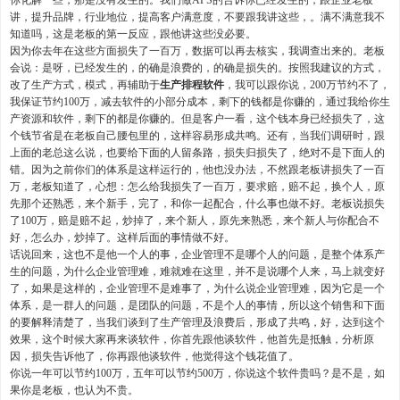
你化解一些，那是没有发生的。我们做APS的告诉你已经发生的，跟企业老板
讲，提升品牌，行业地位，提高客户满意度，不要跟我讲这些，。满不满意我不
知道吗，这是老板的第一反应，跟他讲这些没必要。
因为你去年在这些方面损失了一百万，数据可以再去核实，我调查出来的。老板
会说：是呀，已经发生的，的确是浪费的，的确是损失的。按照我建议的方式，
改了生产方式，模式，再辅助于
生产排程软件
，我可以跟你说，200万节约不了，
我保证节约100万，减去软件的小部分成本，剩下的钱都是你赚的，通过我给你生
产资源和软件，剩下的都是你赚的。但是客户一看，这个钱本身已经损失了，这
个钱节省是在老板自己腰包里的，这样容易形成共鸣。还有，当我们调研时，跟
上面的老总这么说，也要给下面的人留条路，损失归损失了，绝对不是下面人的
错。因为之前你们的体系是这样运行的，他也没办法，不然跟老板讲损失了一百
万，老板知道了，心想：怎么给我损失了一百万，要求赔，赔不起，换个人，原
先那个还熟悉，来个新手，完了，和你一起配合，什么事也做不好。老板说损失
了100万，赔是赔不起，炒掉了，来个新人，原先来熟悉，来个新人与你配合不
好，怎么办，炒掉了。这样后面的事情做不好。
话说回来，这也不是他一个人的事，企业管理不是哪个人的问题，是整个体系产
生的问题，为什么企业管理难，难就难在这里，并不是说哪个人来，马上就变好
了，如果是这样的，企业管理不是难事了，为什么说企业管理难，因为它是一个
体系，是一群人的问题，是团队的问题，不是个人的事情，所以这个销售和下面
的要解释清楚了，当我们谈到了生产管理及浪费后，形成了共鸣，好，达到这个
效果，这个时候大家再来谈软件，你首先跟他谈软件，他首先是抵触，分析原
因，损失告诉他了，你再跟他谈软件，他觉得这个钱花值了。
你说一年可以节约100万，五年可以节约500万，你说这个软件贵吗？是不是，如
果你是老板，也认为不贵。