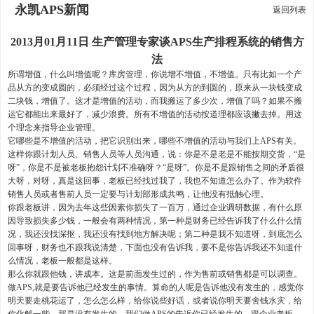
永凯APS新闻
返回列表
2013月01月11日 生产管理专家谈APS生产排程系统的销售方
法
所谓增值，什么叫增值呢？库房管理，你说增不增值，不增值。只有比如一个产
品从方的变成圆的，必须经过这个过程，因为从方的到圆的，原来从一块钱变成
二块钱，增值了。这才是增值的活动，而我搬运了多少次，增值了吗？如果不搬
运它都能出来最好了，减少浪费。所有不增值的活动按道理都应该撇去掉。用这
个理念来指导企业管理。
它哪些是不增值的活动，把它识别出来，哪些不增值的活动与我们上APS有关。
这样你跟计划人员、销售人员等人员沟通，说：你是不是老是不能按期交货，“是
呀”，你是不是被老板抱怨计划不准确呀？“是呀”。你是不是跟销售之间的矛盾很
大呀，对呀，真是这回事，老板已经找过我了，我也不知道怎么办了。作为软件
销售人员或者售前人员一定要与计划部形成共鸣，让他没有抵触心理。
你跟老板讲，因为去年这些因素你损失了一百万，通过企业调研数据，有什么原
因导致损失多少钱，一般会有两种情况，第一种是财务已经告诉我了什么什么情
况，我还没找深抠，我还没有找到地方解决呢；第二种是我不知道呀，到底怎么
回事呀，财务也不跟我说清楚，下面也没有告诉我，要不是你告诉我还不知道什
么情况，老板一般都是这样。
那么你就跟他钱，讲成本。这是前面发生过的，作为售前或销售都是可以调查。
做APS,就是要告诉他已经发生的事情。算命的人呢是告诉他没有发生的，感觉你
明天要走桃花运了，怎么怎么样，给你说些好话，或者说你明天要舍钱水灾，给