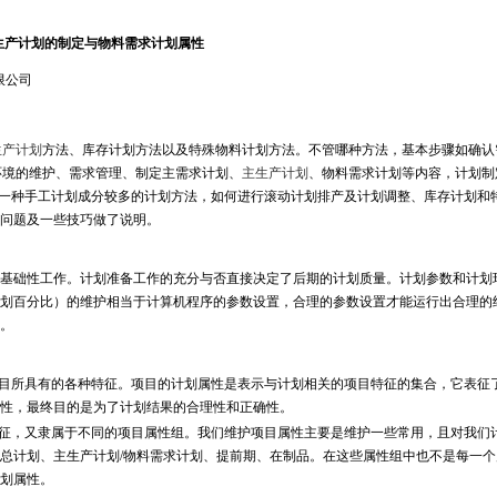
生产计划的制定与物料需求计划属性
限公司
生产计划
方法、库存计划方法以及特殊物料计划方法。不管哪种方法，基本步骤如确认
环境的维护、需求管理、制定主需求计划、
主生产计划
、物料需求计划等内容，计划制
多是一种手工计划成分较多的计划方法，如何进行滚动计划排产及计划调整、库存计划和
问题及一些技巧做了说明。
础性工作。计划准备工作的充分与否直接决定了后期的计划质量。计划参数和计划
划百分比）的维护相当于计算机程序的参数设置，合理的参数设置才能运行出合理的
。
目所具有的各种特征。项目的计划属性是表示与计划相关的项目特征的集合，它表征
确性，最终目的是为了计划结果的合理性和正确性。
征，又隶属于不同的项目属性组。我们维护项目属性主要是维护一些常用，且对我们
总计划、主生产计划/物料需求计划、提前期、在制品。在这些属性组中也不是每一个
划属性。