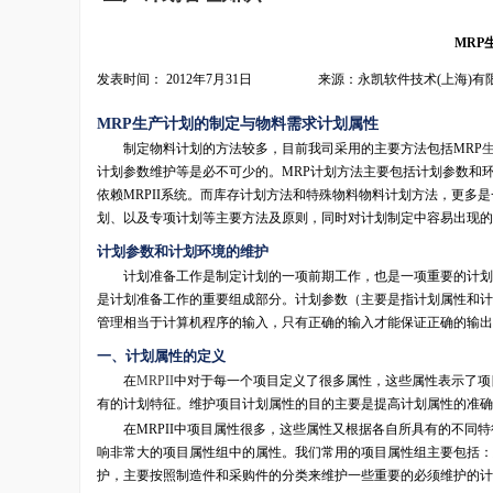
MRP
发表时间： 2012年7月31日 来源：永凯软件技术(上海)有
MRP生产计划的制定与物料需求计划属性
制定物料计划的方法较多，目前我司采用的主要方法包括MRP
计划参数维护等是必不可少的。MRP计划方法主要包括计划参数和
依赖MRPII系统。而库存计划方法和特殊物料物料计划方法，更
划、以及专项计划等主要方法及原则，同时对计划制定中容易出现的
计划参数和计划环境的维护
计划准备工作是制定计划的一项前期工作，也是一项重要的计划基
是计划准备工作的重要组成部分。计划参数（主要是指计划属性和计
管理相当于计算机程序的输入，只有正确的输入才能保证正确的输出
一、计划属性的定义
在
MRPII
中对于每一个项目定义了很多属性，这些属性表示了项
有的计划特征。维护项目计划属性的目的主要是提高计划属性的准
在MRPII中项目属性很多，这些属性又根据各自所具有的不同特
响非常大的项目属性组中的属性。我们常用的项目属性组主要包括：
护，主要按照制造件和采购件的分类来维护一些重要的必须维护的计