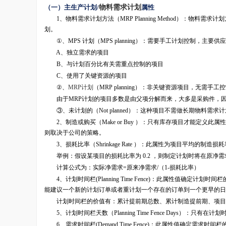
（一）主生产计划/
物料需求计划
属性
1、物料需求计划方法（MRP Planning Method）：物料
划。
①、MPS 计划（MPS planning）：需要手工计划控制，主要供
A、独立需求的项目
B、与计划百分比有关需重点控制的项目
C、使用了关键资源的项目
②、
MRP计划
（MRP planning）：非关键资源项目，无需手
由于MRP计划的项目多数是由父项分解而来，大多是采购件，因
③、未计划的（Not planned）：这种项目不需做长期物料需
2、制造或购买（Make or Buy ）：只有库存项目才能定义
则取决于公司的策略。
3、损耗比率（Shrinkage Rate ）：此属性为项目平均的制
举例：假设某项目的损耗比率为 0.2 ，则制定计划时将在原净需求
计算公式为：实际净需求=原来净需求/（1-损耗比率）
4、计划时间栏(Planning Time Fence)：此属性值确
能建议一个新的计划订单或者重计划一个存在的订单到一个更早的日
计划时间栏的价值有：累计提前期总数、累计制造提前期、项目
5、计划时间栏天数（Planning Time Fence Days）：
6、需求时间栏(Demand Time Fence)：此属性值确定