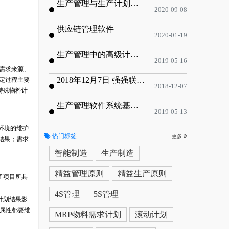
生产管理与生产计划的目标
2020-09-08
供应链管理软件
2020-01-19
生产管理中的高级计划与排程优化
2019-05-16
需求来源、
2018年12月7日 强强联手，共同推进电子器件领域APS应用典范 风华高科生产自动化工业互联网应用项目-APS项目启动会
定过程主要
2018-12-07
特殊物料计
生产管理软件系统基于信息化的解决方案
2019-05-13
环境的维护
热门标签
更多
结果；需求
智能制造
生产制造
精益管理原则
精益生产原则
了项目所具
4S管理
5S管理
计划结果影
属性都要维
MRP物料需求计划
滚动计划