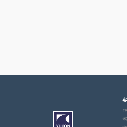
客
Y
米