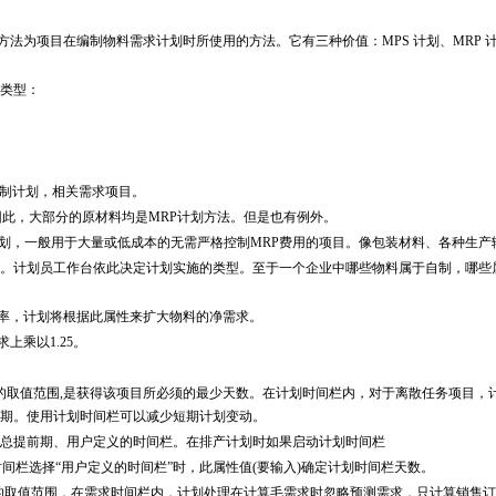
需求计划方法为项目在编制物料需求计划时所使用的方法。它有三种价值：MPS 计划、MRP 
应类型：
工控制计划，相关需求项目。
此，大部分的原材料均是MRP计划方法。但是也有例外。
求计划，一般用于大量或低成本的无需严格控制MRP费用的项目。像包装材料、各种生产
此属性。计划员工作台依此决定计划实施的类型。至于一个企业中哪些物料属于自制，哪些
造损耗率，计划将根据此属性来扩大物料的净需求。
上乘以1.25。
定计划时间栏的取值范围,是获得该项目所必须的最少天数。在计划时间栏内，对于离散任务项目
期。使用计划时间栏可以减少短期计划变动。
总提前期、用户定义的时间栏。在排产计划时如果启动计划时间栏
只有在计划时间栏选择“用户定义的时间栏”时，此属性值(要输入)确定计划时间栏天数。
需求时间栏的取值范围，在需求时间栏内，计划处理在计算毛需求时忽略预测需求，只计算销售