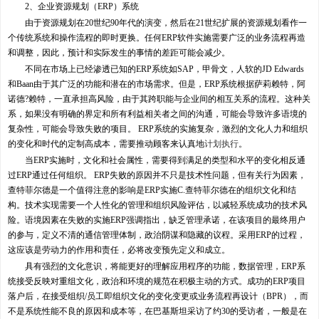
2、企业资源规划（ERP）系统
由于资源规划在20世纪90年代的演变，然后在21世纪扩展的资源规划看作一
个传统系统和操作流程的即时更换。任何ERP软件实施需要广泛的业务流程再造
和调整，因此，预计和实际发生的事情的差距可能会减少。
不同在市场上已经渗透已知的ERP系统如SAP，甲骨文，人软的JD Edwards
和Baan由于其广泛的功能和潜在的市场需求。但是，ERP系统根据萨莉赖特，阿
诺德?赖特，一直承担高风险，由于其跨职能与企业间的相互关系的流程。这种关
系，如果没有明确的界定和所有利益相关者之间的沟通，可能会导致许多语境的
复杂性，可能会导致失败的项目。 ERP系统的实施复杂，激烈的文化人力和组织
的变化和时代的定制高成本，需要推动顾客来认真地
计划执行
。
当ERP实施时，文化和社会属性，需要得到满足的类型和水平的变化相反通
过ERP通过任何组织。 ERP失败的原因并不只是技术性问题，但有关行为因素，
查特菲尔德是一个值得注意的影响是ERP实施C.查特菲尔德在的组织文化和结
构。技术实现需要一个人性化的管理和组织风险评估，以减轻系统成功的技术风
险。语境因素在失败的实施ERP强调指出，缺乏管理承诺，在该项目的最终用户
的参与，定义不清的通信管理体制，政治阴谋和隐藏的议程。采用ERP的过程，
这应该是劳动力的作用和责任，必将改变预先定义和成立。
具有强烈的文化意识，将能更好的理解应用程序的功能，数据管理，ERP系
统接受反映对重组文化，政治和环境的规范在积极主动的方式。成功的ERP项目
落户后，在接受组织/员工即组织文化的变化变更或业务流程再设计（BPR），而
不是系统性能不良的原因和成本等，在巴基斯坦采访了约30的受访者，一般是在