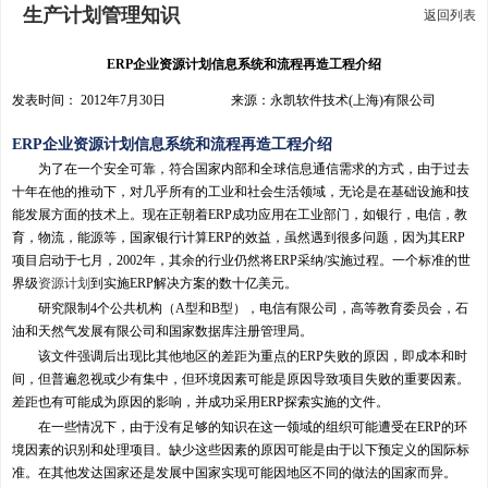
生产计划管理知识
返回列表
ERP企业资源计划信息系统和流程再造工程介绍
发表时间： 2012年7月30日 来源：永凯软件技术(上海)有限公司
ERP企业资源计划信息系统和流程再造工程介绍
为了在一个安全可靠，符合国家内部和全球信息通信需求的方式，由于过去
十年在他的推动下，对几乎所有的工业和社会生活领域，无论是在基础设施和技
能发展方面的技术上。现在正朝着ERP成功应用在工业部门，如银行，电信，教
育，物流，能源等，国家银行计算ERP的效益，虽然遇到很多问题，因为其ERP
项目启动于七月，2002年，其余的行业仍然将ERP采纳/实施过程。一个标准的世
界级
资源计划
到实施ERP解决方案的数十亿美元。
研究限制4个公共机构（A型和B型），电信有限公司，高等教育委员会，石
油和天然气发展有限公司和国家数据库注册管理局。
该文件强调后出现比其他地区的差距为重点的ERP失败的原因，即成本和时
间，但普遍忽视或少有集中，但环境因素可能是原因导致项目失败的重要因素。
差距也有可能成为原因的影响，并成功采用ERP探索实施的文件。
在一些情况下，由于没有足够的知识在这一领域的组织可能遭受在ERP的环
境因素的识别和处理项目。缺少这些因素的原因可能是由于以下预定义的国际标
准。在其他发达国家还是发展中国家实现可能因地区不同的做法的国家而异。