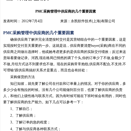
PMC采购管理中供应商的几个重要因素
发表时间： 2012年7月4日 来源：永凯软件技术(上海)有限公司
PMC采购管理中供应商的几个重要因素
确保供应商了解并完全清楚按时交付是其营销组合中的一个重要因素，这是
实现按时交付至关重要的一步。这就是说，供应商要清楚buyer(采购)商在不同的
供应商之间做出选择时，他或她考虑更多的是供应商的实际交付绩效；反过来这
意味着要做记录。河西,现在格局已悄然的调了个头,你的订单少了不做,金额少了
不做,月结方式达不到要求也不做。现在的采购常常抱怨,供应商不配合,不支持,不
可理喻!跟供应商搞好关系才是重点，而且也会有好处：
采购催货的方法
知已知彼，就先要了解公司在付款和订单量上的情况。对于你的供应商，多
多少少会有拖拉的时候。没有几个公司能做到百分百，也要了解供应商的负责
人，和他们上级性格与联系方式。因为有时候可能在下班时候会有用的，同时也
要了解供应商的生产能力。如下几点可以参考一下：
1、了解自己；
2、了解供应商；
3、了解订单的急的程度；
4、了解与供应商各种联系方式；