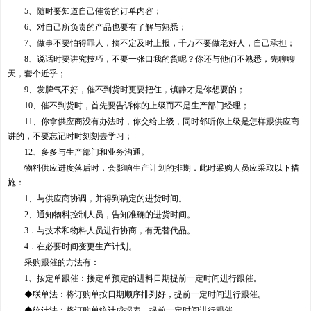
5、随时要知道自己催货的订单内容；
6、对自己所负责的产品也要有了解与熟悉；
7、做事不要怕得罪人，搞不定及时上报，千万不要做老好人，自己承担；
8、说话时要讲究技巧，不要一张口我的货呢？你还与他们不熟悉，先聊聊
天，套个近乎；
9、发脾气不好，催不到货时更要把住，镇静才是你想要的；
10、催不到货时，首先要告诉你的上级而不是生产部门经理；
11、你拿供应商没有办法时，你交给上级，同时邻听你上级是怎样跟供应商
讲的，不要忘记时时刻刻去学习；
12、多多与生产部门和业务沟通。
物料供应进度落后时，会影响
生产计划
的排期．此时采购人员应采取以下措
施：
1、与供应商协调，并得到确定的进货时间。
2、通知物料控制人员，告知准确的进货时间。
3．与技术和物料人员进行协商，有无替代品。
4．在必要时间变更生产计划。
采购跟催的方法有：
1、按定单跟催：接定单预定的进料日期提前一定时间进行跟催。
◆联单法：将订购单按日期顺序排列好，提前一定时间进行跟催。
◆统计法：将订购单统计成报表，提前一定时间进行跟催。