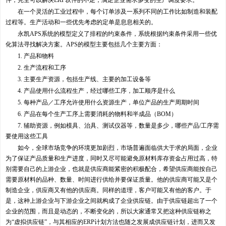
件，完全可以解决ERP软件的不足，满足企业需求多变的生产调度要求。
在一个灵活的工业过程中，每个订单涉及一系列不同的工作比如制造和装配
过程等。生产活动和一些优先考虑的定单是息息相关的。
永凯APS系统的模型定义了排程的约束条件，系统根据约束条件采用一些优
化算法寻找解决方案。APS的模型主要包括几个主要方面：
1. 产品和物料
2. 生产流程和工序
3. 主要生产资源，包括生产线、主要的加工设备等
4. 产品使用什么流程生产，经过哪些工序，加工顺序是什么
5. 每种产品／工序允许使用什么资源生产，单位产品的生产周期时间
6. 产品在每个生产工序上需要消耗的物料和半成品（BOM）
7. 辅助资源，例如模具、治具、测试仪器等，数量是多少，哪些产品/工序需
要使用这些工具
如今，全球市场竞争的环境更加剧烈，市场普遍面临供大于求的局面，企业
为了保证产品质量和生产进度，同时又尽可能避免原材料库存资金占用过高，特
别需要自己的上游企业，也就是供应商能紧密的积极配合，希望供应商能按自己
需要原材料的品种、数量、时间进行供给并要保证质量。他的供应商可能又是个
制造企业，供应商又有他的供应商。同样的道理，客户可能又有他的客户。于
是，这种上游企业与下游企业之间就构成了企业供应链。由于供应链超出了一个
企业的范围，而且是动态的，不断变化的，所以大家通常又把这种供应链称之
为“虚拟供应链”，与其相应的ERP计划方法也随之发展成供应链计划，进而又发