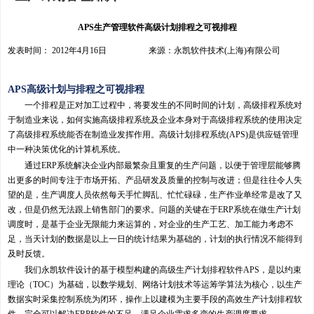
APS生产管理软件高级计划排程之可视排程
发表时间： 2012年4月16日 来源：永凯软件技术(上海)有限公司
APS高级计划与排程之可视排程
一个排程是正对加工过程中，将要发生的不同时间的计划，高级排程系统对
于制造业来说，如何实施高级排程系统及企业本身对于高级排程系统的使用决定
了高级排程系统能否在制造业发挥作用。高级计划排程系统(APS)是供应链管理
中一种决策优化的计算机系统。
通过ERP系统解决企业内部最繁杂且重复的生产问题，以便于管理层能够腾
出更多的时间专注于市场开拓、产品研发及质量的控制与改进；但是往往令人失
望的是，生产调度人员依然每天手忙脚乱、忙忙碌碌，生产作业单经常是改了又
改，但是仍然无法跟上销售部门的要求。问题的关键在于ERP系统在做生产计划
调度时，是基于企业无限能力来运算的，对企业的生产工艺、加工能力考虑不
足，当天计划的数据是以上一日的统计结果为基础的，计划的执行情况不能得到
及时反馈。
我们永凯软件设计的基于模型构建的高级生产计划排程软件APS，是以约束
理论（TOC）为基础，以数学规划、网络计划技术等运筹学算法为核心，以生产
数据实时采集控制系统为闭环，操作上以建模为主要手段的高效生产计划排程软