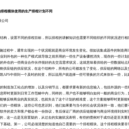
的排程模块使用的生产排程计划不同
限公司
构，设置不同的排程目标，所以排程的讲解知识也需要不同组织的不同状况进行相
过程中，通常出现的一个状况呢就是商业环境发生变化。假如说集成器件的制造商I
制造业到外包的一种生产模式就导致之前所用的一些生产设备骤然消失，现存的一些计划
他的外在的一些商业合作伙伴很好的去交流需求状况，这就意味着供给的一些数据站点
反映供应链的供应状况，在这个结构中，所有的公司都发生了变化，供应链的网络以及
凯APS中得到一个及时的转变，所以说用户就选择一些可替换的方式来弥补一些，比
制造加工站点的增加，以及分销节点，都要求要有新的信息输入，包括外源的一些
息即时更新到日常工作范畴中内，同样的，用户也不能够明白如何一般的商业行为，
S能够反映商业的真实状况，也就失去了这个计划的精准度，这个方案能够即时更新能
们的一些模块，这些公司也意识到，他们如果要与当今的社会状况保持一致，他们要
软件的卖方和客户都会有一份协议，售后保证厂商的供应链能够与商业环境得到实时
单的，这一点是无容置疑的，从过去的实施状况表明，有些的惯例对于成功还是至关重
基础。第一，公司必须清楚的知道他自己需要的一个排程模块。这个排程模块要非