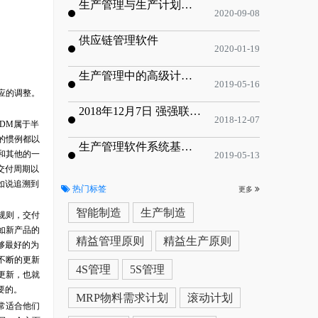
生产管理与生产计划的目标
2020-09-08
供应链管理软件
2020-01-19
生产管理中的高级计划与排程优化
2019-05-16
应的调整。
2018年12月7日 强强联手，共同推进电子器件领域APS应用典范 风华高科生产自动化工业互联网应用项目-APS项目启动会
2018-12-07
DM属于半
的惯例都以
生产管理软件系统基于信息化的解决方案
和其他的一
2019-05-13
交付周期以
如说追溯到
热门标签
更多
智能制造
生产制造
规则，交付
如新产品的
精益管理原则
精益生产原则
够最好的为
不断的更新
4S管理
5S管理
更新，也就
要的。
MRP物料需求计划
滚动计划
常适合他们