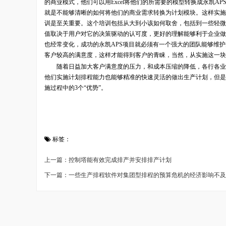
的商业模式，他们可以用Excel将他们的所需要的模型转换成永凯
就是不能够清晰的如何将他们的商业需求转换为计划模块。这样实施
训是至关重要。这个培训包括从大到小该如何取舍，包括到一些轻微
值取决于用户对它的决策驱动的认可度，更好的理解能够利于企业做
也经常变化，成功的永凯APS项目就必须有一个强大的团队能够维
客户较高的满意度，这样才能得到客户的青睐，当然，从实施这一块
随着日益加大客户满意度的压力，和成本压缩的降低，各行各业的
他们实施计划排程能力也能够精准的快速灵活的做出生产计划，但是
施过程中的3个“优势”。
标签：
上一篇：控制塔能有效完成排产并安排排产计划
下一篇：一些生产排程软件对集团型排程的预算危机的经济影响不及