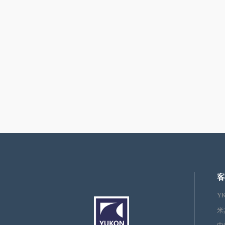
客
Y
米