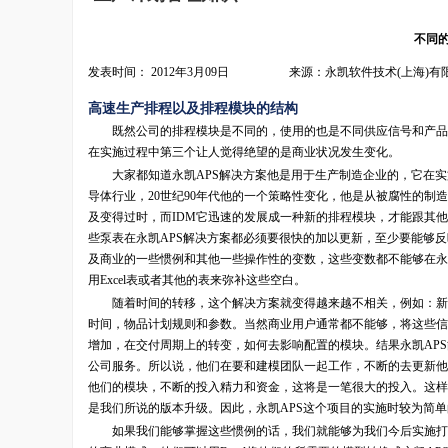
不同
发表时间： 2012年3月09日 来源：永凯软件技术(上海)有
高速生产排程以及排程模块的结构
既然公司的排程模块是不同的，使用的也是不同供应信号和产品结
在实施过程中第三个让人觉得绝望的是商业状况发生变化。
大家都知道永凯APS解决方案他是用于生产制造企业的，它在实施
导体行业，20世纪90年代他的一个策略性变化，他是从被腐性的
及变得过时，而IDM它迅速的发展成一种新的排程模块，才能跟其
些泵表在永凯APS解决方案都必须要很快的加以更新，至少要能够
及商业的一些惯例和其他一些操作性的变数，这些变数都不能够在永
用Excel表或者其他的表来弥补这些空白。
随着时间的转移，这个解决方案就变得越来越不相关，例如：新的
时间，物品计划规则和参数。当然商业用户通常都不能够，将这些信
增加，在交付周期上的转变，如何去影响配置的模块。结果永凯AP
公司服务。所以说，他们在要和建模团队一起工作，不断的去更新他
他们的模块，不断的投入精力和资金，这将是一笔很大的投入。这样
是我们所说的版本升级。因此，永凯APS这个项目的实施时较为简
如果我们能够掌握这些惯例的话，我们就能够为我们今后实施打下