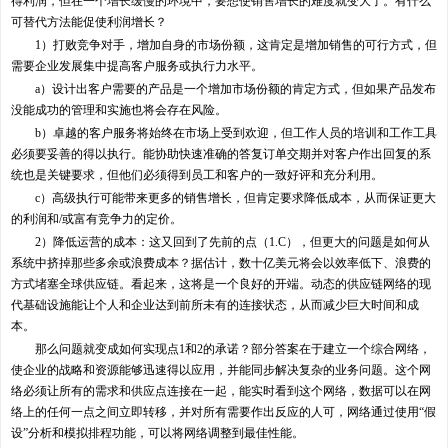
得利润，但在一个增长缓慢的环境中，要想使销售增长的难度就变大了。有什么
可替代方法能促使利润增长？
1）打败竞争对手，增加自身的市场份额，这肯定是增加销售的可行方式，但
需要企业发展集中提高客户服务或执行力水平。
a）设计出客户需要的产品是一个增加市场份额的肯定方式，但如果产品发布
没能成功的管理和实施也将会存在风险。
b）卓越的客户服务将始终在市场上受到欢迎，但工作人员的培训和工作工具
必须要妥善的得以执行。能协助快速准确的答复订单交期并对客户作出回复的系
统也是关键要求，但他们必须得到员工和客户的一致好评和充分利用。
c）高级执行可能带来更多的销售增长，但肯定要求降低成本，从而保证更大
的利润和/或富有竞争力的定价。
2）降低运营的成本：这又回到了先前的点（1.C），但更大的问题是如何从
系统中挤掉那些多余或浪费成本？据估计，数十亿美元将会以效率低下、浪费的
方式堵塞全球供应链。看起来，这将是一个良好的开端。动态的供应链网络的现
代基础设施能让个人和企业达到前所未有的连接状态，从而减少巨大时间和成
本。
那么问题就变成如何实现点1和2的承诺？部分答案在于建立一个综合网络，
使企业的战略和资源能够迅速得以应用，并能同步解决复杂的业务问题。这个网
络必须让所有的需求和供应点连接在一起，能实时看到这个网络，数据可以在网
络上的任何一点之间立即转移，并对所有需要作出反应的人可，网络通过使用“假
设”分析和模拟排程功能，可以将网络调整到最佳性能。