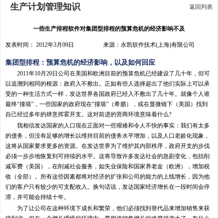
生产计划管理知识
返回列表
一些生产排程软件对集团型排程的预算危机的经济影响不及
发表时间： 2012年3月09日 来源：永凯软件技术(上海)有限公司
集团型排程：预算危机的经济影响，以及如何回应
2011年10月20日公司在美国和欧洲目前的预算危机已经建设了几十年，但可
以追溯到相同的根源：政府入不敷出。正如有些人选择超出了他们实际上可以承
受的一种生活方式一样，发达世界各国政府已经入不敷出了几十年。就像个人谁
最终“撞墙”，一些国家的政府现在“撞墙”（希腊），或在显微镜下（美国）找到
自己经过多年的肆意挥霍开支。这对前进的营商环境意味着什么?
我相信发达国家的人口现在正面对一些艰难和令人不快的事实：我们有太多
的债务，但没有足够的增长以维持目前的债务水平增加，以及人口老龄化现象，
这将从国家要求更多的资源。在发达世界为了维护其内部秩序，政府开支的步伐
必须一步步地恢复到可持续的水平。这将导致许多发达社会的急剧变化，包括削
减军费（美国），在削减社会服务，如失业保险和国家养老金（欧洲），增加税
收（全部）。所有这些因素都将对经济的扩张和公司的能力的上线增长，因为他
们的客户只有较少的可支配收入。换句话说，发达国家经济增长在一段时间会停
滞，并可能会持续十年。
为了让公司在这种环境下成长和繁荣，他们必须找到替代品来增加销售来获