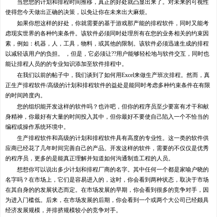
当您您的计划和排程时间推移，真正的好处就凸显出来了。对未来的可视性
使得您今天做出正确的决策，以免让你在未来出大麻烦。
如果你想这样的好处，你就需要的基于游戏那产能的排程软件，同时又能考
虑现实世界的各种约束条件。该软件必须同时处理所有在您的业务相关的约束因
素，例如：机器，人，工具，物料，或其他的限制。该软件必须迅速生成的排程
以减轻该用户的负担。 ，但是，它必须让??用户能够轻松地与软件交互，同时也
能让排程人员的的专业知识添加至软件排程中。
在我们以前的帖子中，我们谈到了如何用Excel来做生产班次排程。然而，真
正生产排程软件/高级的计划和排程软件的益处是能同时考虑多种约束条件在有限
的时间跨度内。
您的组织能开发这样的软件吗？也许吧，但你的程序员至少要富有才干和献
身精神，你最好有大量的时间投入其中，但你最好不要使自己陷入一个不恰当的
编程或操作系统环境中。
生产排程软件和高级的计划和排程软件具有高度的专业性。这一类的软件供
应商已经花了几年时间完善自己的产品。开发这样的软件，需要的不仅仅是优秀
的程序员，更多的是能真正理解并知道如何沟通制造工程的人员。
想想你可以说出多少计划和排程厂商的名字。其中任何一个都是家喻户晓的
名字吗？在市场上，它们是容易进入的，这时，你会看到两种状态，取决于市场
在其自身的的发展状态而定。在市场发展的早期，你会看到很多的竞争对手，因
为进入门槛低。后来，在市场发展的后期，你会看到一个或两个大公司已经颇具
经济发展规模，并排挤规模较小的竞争对手。