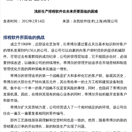
浅析生产排程软件在未来所要面临的困难
发表时间： 2012年2月14日 来源：永凯软件技术(上海)有限公司
排程软件所面临的挑战
成立于1968年，总部设在芝加哥，IL蒂博尔通过重点关注基本知识和对客户
的增长发展到约150人的公司。该公司引以自豪的向客户准时优价的提供机械部
件。尽管过去有着辉煌的成功纪录，公司的管理层知道，它不能固步自封，必须
要持续改进，以确保公司的持续增长。蒂博尔的管理开始追求在市场营销和制造
管理优化方面的两种策略来实施这一增长。
蒂博尔的管理追求的第一个战略是扩大和多样化它的客户群。纵观其历史，
蒂博尔的大部分生产转向液压元件，其出售给单一的土方工程和建筑设备制造
商。集中在一个单一的客户战略不仅是冒风险的事情，同时，也阻碍了蒂博尔的
发展机遇。因此，在维持其现有的核心业务的同时，蒂博尔开始积极开发新客户
和新市场。
蒂博尔扩大其营销力度，公司经营进入了一个相对稳定的的环境。该公司往
往在一遍又一遍重复着相同的零件编号。
部件工艺路线很容易理解和交货时间也是一致的。然而，随着蒂博尔的新的
营销重点订单的开始增长，新的制造生产出现了问题。