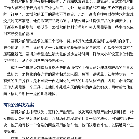
蒂博尔的新客户有独特的要求。产品路线变得更长，更复杂，首次蒂博尔的
工作人员不得不开始将生产外包加工。此外，这些新的和不同的客户不再解决掉
的下订单了。蒂博尔的工厂的需求不再稳定。此外，新客户往往对蒂博尔的标准
交货时间不满意。他们希望产品更迅速，比该公司以往提供产品的时间要快。由
于新业务量的增加，很明显，蒂博尔的物料管理和排程人员需要做一些事情来应
对不断变化的需求。
蒂博尔的管理追求的第二个战略，努力将其制造业务达到“世界级”的水平。
在蒂博尔，世界一流的制造手段意味着能积极响应客户需求，而却要将其成本至
压缩至最低。蒂博尔希望通过最大化的减少交货时间，订单大小和设置来使制造
变得灵活，从而达到世界的领先水平。
成为一个世界级制造商显然会帮助蒂博尔的工作人员处理具有较高的产量和
一些新的，多样化的客户群的需求相关的问题。然而，很明显，让蒂博尔有一个
有效的生产操作，是不可能一夜之间达到严格的世界级标准的。因此，蒂博尔的
工作人员需要一个工具，让他们来处理今天的增加的商业的挑战，同时帮助他们
向下移动至明日一流的世界地位。
有限的解决方案
蒂博尔的主排程认为，更好的产能管理，以及高级有限产能计划和排程，特
别能帮助公司满足新的挑战，并帮助他们发展至世界一流的地位。同物控经理一
块，他开始寻找一个合适的商业可用的软件包。他们决定软件包，以满足两个主
要标准。
首先，它轻松集成与蒂博尔现有的信息系统。