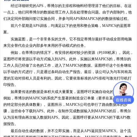
经过详细研究的APS，蒂博尔的主排程和物料经理理清了他们的目标。在这
一点上，他们同蒂博尔的数据处理工作人员在处理整合问题。由于内部制约，他
们决定同外部顾问签订实施合同，并参与同APS和MAPICS的的数据传输过程。
前六个星期是APS训练，均满足以下的使用和整合策略，MAPICS的蓝图草
案。
实施蓝图，是一个非常务实的文件。它不指定蒂博尔最好手动或全部用电脑
来完全替代在企业内部多年来用的手动模式的任务。
例如，在蒂博尔的情况下，有安排的相对较少的资源（约100机床）。因此，
蓝图呼吁将资源以手动方式输入到APS。此外，实施以来MAPICS的，蒂博尔的
工作人员已经做了出色的工作，进入了MAPICS的数据。蓝图呼吁这个任务继续
以手动的方式进行，只是通过条码自动生产报告。最后，该公司认为与车间有高
度的互动对排程人员是有利的。因此，它要依靠标准的APS排程与激光打印机打
印报告。
如果要传送的数据是体积大或大量重复，蓝图呼吁实施自动化的信息流程。
例如，蒂博尔的MAPICS的系统产生显著的制造业订单量（要求在某一特定日期
的特定部分的具体数量）。蓝图所示，MAPICS公司也举行了路由数据库的步
骤，这些命令下载到APS。此外，在制作完成数据输入到MAPICS的后，蒂博尔
认为没有理由再次输入数据到APS。因此，蓝图呼吁要从MAPICS的下载APS数
据报告。
最后自动生成的数据，并不立即实施，而是从APS返回至MAPICS。这个流