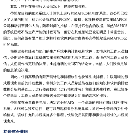
其次，软件在没排程人员情况下，也能控制排程。
蒂博尔目前的IBM系统36计算机上运行的MAPICS的MRP系统。该公司已投
入了大量的时间，精力和金钱在MAPICS的。最初，这项投资是在实施MAPICS
公司和培训蒂博尔人员，随着时间的推移，在保持它包含的数据。虽然MAPICS
的系统已经不能生产产能的排程可能，但它在其他领域已被证明是非常宝贵的。
因此，任何高级有限产能计划和排程软件解决方案将补充蒂博尔现有MAPICS公
司的系统。
根据过去的经验与他们的生产环境中的计算机和软件，蒂博尔的工作人员相
信，企图完全依靠计算机来实施排程功能将无法正常工作。蒂博尔的工作人员坚
信，人们能作出更好的决策，比起电脑的最“坏”的结论来，当然，人们没有足够
的信息被迫决定。
因此，任何高级的有限产能计划和排程软件包快速生成排程，并以清晰的形
式展现出目前的排程数据。蒂博尔的工作人员希望能在他们的知识和软件的排程
数据分析的基础上，进行修改数据（进行模拟排程）和迅速再生排程。在比较多
个结果后，工作人员希望能够选择其中最能满足组织的需求的排程。
蒂博尔在审查市售包后，决定购买的APS，一个高级的有限产能计划和排程
系统。APS可以独立运行，也可以与现有业务系统集成，通过一个普通的文件传
输格式。该软件允许排程实施多个排程，快速使用其图形和报告将最佳的排程展
现出来。
初步整合蓝图