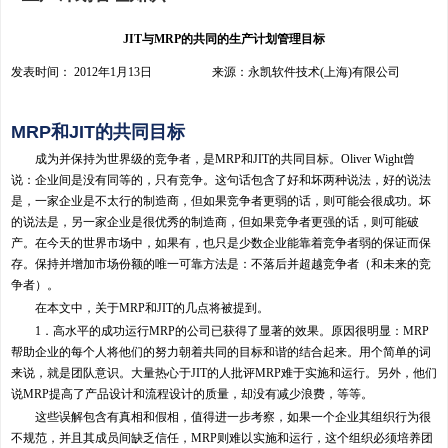
JIT与MRP的共同的生产计划管理目标
发表时间： 2012年1月13日 来源：永凯软件技术(上海)有限公司
MRP和JIT的共同目标
成为并保持为世界级的竞争者，是MRP和JIT的共同目标。Oliver Wight曾
说：企业间是没有同等的，只有竞争。这句话包含了好和坏两种说法，好的说法
是，一家企业是不太行的制造商，但如果竞争者更弱的话，则可能会很成功。坏
的说法是，另一家企业是很优秀的制造商，但如果竞争者更强的话，则可能破
产。在今天的世界市场中，如果有，也只是少数企业能靠着竞争者弱的保证而保
存。保持并增加市场份额的唯一可靠方法是：不落后并超越竞争者（和未来的竞
争者）。
在本文中，关于MRP和JIT的几点将被提到。
1．高水平的成功运行MRP的公司已获得了显著的效果。原因很明显：MRP
帮助企业的每个人将他们的努力朝着共同的目标和谐的结合起来。用个简单的词
来说，就是团队意识。大量热心于JIT的人批评MRP难于实施和运行。另外，他们
说MRP提高了产品设计和流程设计的质量，却没有减少浪费，等等。
这些误解包含有真相和假相，值得进一步考察，如果一个企业其组织行为很
不规范，并且其成员间缺乏信任，MRP则难以实施和运行，这个组织必须培养团