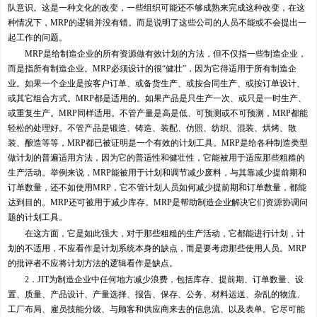
队意识。这是一种文化的改变，一些组织可能还不够成熟来完成这种改变，在这
种情况下，MRP的逻辑并没有错。而是说明了这些公司的人员不能或不会提出一
起工作的问题。
MRP是给制造企业的所有资源做有效计划的方法，但不仅指一些制造企业，
而是指所有制造企业。MRP必须设计的很“健壮”，因为它得适用于所有制造企
业。如果一个企业是按客户订单、或备货生产、或按合同生产、或按订单设计、
或其它组合方式。MRP都是适用的。如果产品是只生产一次、或只是一时生产、
或重复生产。MRP同样适用。不管产量是高是低、可预测或不可预测，MRP都能
轻松的处理好。不管产品是锻造、铸造、装配、仿照、纺织、混装、烘烤、散
装、酿造等等，MRP都已被证明是一个有效的计划工具。MRP是给各种制造类型
做计划的普遍适用方法，因为它的普适性和健壮性，它能被用于适应那些粗糙的
生产活动。举例来说，MRP能被用于计划和调节减少废料，与其靠减少提前期和
订单数量，还不如使用MRP，它不管计划人员如何减少提前期和订单数量，都能
达到目的。MRP还可被用于减少库存。MRP是帮助制造企业解决它们资源协调问
题的计划工具。
在这方面，它是如此强大，对于那些粗糙的生产活动，它都能进行计划，计
划的不适用，不应看作是计划系统本身的缺点，而是要考虑那些使用人员。MRP
的批评者不应将计划方法的逻辑看作是缺点。
2．JIT为制造企业中任何地方减少浪费，包括库存、提前期、订单数量、设
置、质量、产品设计、产量选择、报告、保存、公务、材料运送、杂乱的物流、
工厂布局、雇员技能分级、与顾客和供应商来去的信息流、以及表单。它尽可能