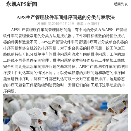
永凯APS新闻
返回列表
APS生产管理软件车间排序问题的分类与表示法
发布时间
:2019年5月24日 来源：永凯软件
APS
生产管理软件车间管理
排序问题
，
有不同的分类方法
APS
生产管理
软件车间管理
最常用的分类方法是按机器
，
工件和目标函数的特征分按机
器的种类和数量不同
，
APS
生产管理软件车间管理排序
可以分成单台机器的
排序问题和多台机器的排序问题
，
对于多台机器的排序问题
，
按工件加工
路线的特征可以分成单件车间排序问题和流水车间的排序问题
，
工件的加
工路线不同是单件车间
管理，
排序问题的基本特征而所有工件的加工路线
完全相同则是流水车间排序问题的基本特征。
APS
生产管理软件车间管理排
序
按工件到达车间的情况不同，可以分成静态的排序问题和动态的排序问
题当进行排序时，所有工件都已到达可以一次对它们进行排序，这是静态
的排序问题若工件是陆续到达要随时
，
安排它们的加工顺序这事动态的排
序问题。