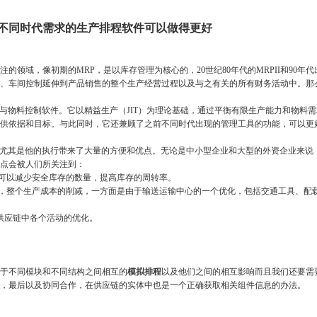
 把握不同时代需求的生产排程软件可以做得更好
，像初期的MRP，是以库存管理为核心的，20世纪80年代的MRPII和90年代出
、车间控制延伸到产品销售的整个生产经营过程以及与之有关的所有财务活动中。那么
物料控制软件。它以精益生产（JIT）为理论基础，通过平衡有限生产能力和物料需
供依据和目标。与此同时，它还兼顾了之前不同时代出现的管理工具的功能，可以更
尤其是他的执行带来了大量的方便和优点。无论是中小型企业和大型的外资企业来说，
点会被人们所关注到：
可以减少安全库存的数量，提高库存的周转率。
，整个生产成本的削减，一方面是由于输送运输中心的一个优化，包括交通工具、配
供应链中各个活动的优化。
于不同模块和不同结构之间相互的
模拟排程
以及他们之间的相互影响而且我们还要需
，最后以及协同合作，在供应链的实体中也是一个正确获取相关组件信息的办法。