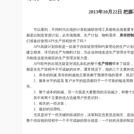
2013年10月22日
可以看到，不同时代出现的计算机辅助管理工具都有自身着重专注的领域
都是以制造资源计划，从市场预测、生产计划、物料需求、
库存控制
们准备好使用APS生产排程软件了吗？
APS高级计划排程是一款基于供应链管理和约束理论的生产计划与
建立精准、详尽的生产与物料计划，为企业持续改进生产管理水平提
为制造业提供相应的生产管理决策力度。
APS软件的出现无疑是对混乱杂乱的整个
生产排程
带来了福音，
都是在生产排程中不可或缺的伙伴。通常情况下，他的三个主要的优
1、库存的削减 库存的削减他主要依赖于预测市场的需求，然后
2、服务水平的提高 客户水平的提高都归于一个可靠的输送周期
等。
3、整个成本的削减。另一方面是大量繁琐的活动减少，和整个
其中有两个主要的优点也被用户所意识到：
1、相关的一些决策；
2、最好的试用性。
尤其是对于一些关键的组成部分，决策制定也更息息相关，是由
整个供应链的排程中一个不可或缺的部分就是：一个好的决策的制定