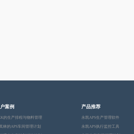
户案例
产品推荐
KK的生产排程与物料管理
永凯APS生产管理软件
其林的APS车间管理计划
永凯APS执行监控工具