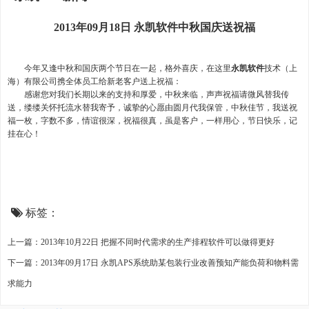
2013年09月18日 永凯软件中秋国庆送祝福
今年又逢中秋和国庆两个节日在一起，格外喜庆，在这里
永凯软件
技术（上
海）有限公司携全体员工给新老客户送上祝福：
感谢您对我们长期以来的支持和厚爱，中秋来临，声声祝福请微风替我传
送，缕缕关怀托流水替我寄予，诚挚的心愿由圆月代我保管，中秋佳节，我送祝
福一枚，字数不多，情谊很深，祝福很真，虽是客户，一样用心，节日快乐，记
挂在心！
标签：
上一篇：2013年10月22日 把握不同时代需求的生产排程软件可以做得更好
下一篇：2013年09月17日 永凯APS系统助某包装行业改善预知产能负荷和物料需
求能力