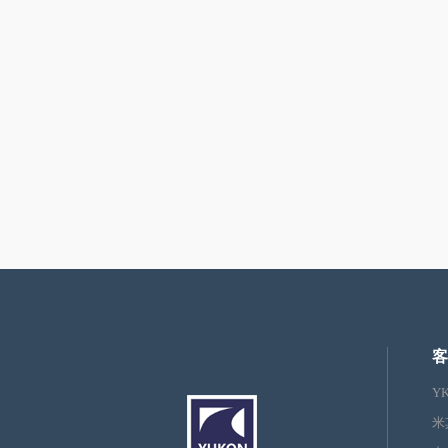
客
Y
米