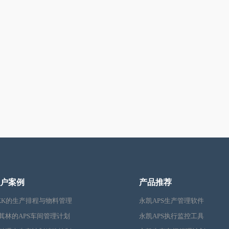
户案例
产品推荐
KK的生产排程与物料管理
永凯APS生产管理软件
其林的APS车间管理计划
永凯APS执行监控工具