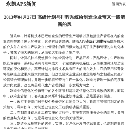
永凯APS新闻
返回列表
2013年04月27日 高级计划与排程系统给制造企业带来一股清
新的风
近几年，计算机技术已经给企业的经营生产活动以及包括生产管理在内的企
业管理带来了惊人的变化，这是有目共睹的。随着APS
高级计划排程
系统等技术
的介入并在企业生产以及企业管理中的应用极大地提高了生产和管理的自动化水
平，带来了很大的便利，从而极大地提高了生产率。
同时，计算机技术更使得企业的经营计划，产品开发，产品设计，生产制造
以及营销等一系列活动有可能构成为一个完整的有机系统，从而更加灵活地适应
环境的变化和要求。高级计划与排程技术具有巨大的潜在效力，它的应用和普及
将给制造企业带来巨大的效益。但这也要求企业必须建立能够与之相适应的生产
经营综合管理体制，并进一步朝着经营与生产一体化，制造与管理一体的高度集
成方向发展。这也将是现代生产管理的进一步发展方向之一。
制造业信息化的价值链中的各个环节都是决定信息化工程成败的因素，而其
中，政府主管部门，咨询服务体系和制造业软件企业，是最重要的因素。
一，政府主管部门对于整个价值链的影响是巨大的，政府主管部门制定的政
策如何，导向如何，对制造业信息化工程的成功至关重要。
二，在制造业信息化工程实施的过程中，有没有咨询服务企业的参与，参与
的程度与方式如何，也是导致信息化成功的关键因素。
三，制造业应用软件的选型，实施，客户化开发与信息集成，也是制造业信