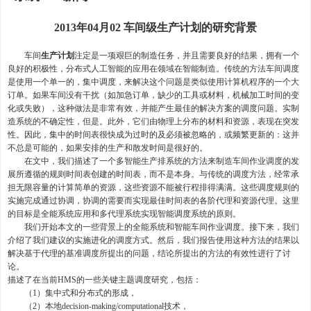
2013年04月02 车间级生产计划的研究背景
车间
生产计划
注定是一项艰巨的制造任务，并且需要良好的结果，拥有一个
良好的积极性，分布式人工智能的应用在领域在智能制造。传统的方法车间调度
是使用一个单一的，集中调度，来解决这个问题是类似使用计算机程序的一个大
订单。如果车间没有干扰（如加急订单，缺少的工具或材料，机械加工时间的变
化或失败），这种做法是非常有效，并能产生最佳的解决方案的调度问题。实制
造系统的不确定性，但是。此外，它们由物理上分布的材料和资源，表现在突发
性。因此，集中的时间表很快成为过时的及必须被忽略的，或频繁更新的：这并
不总是可能的，如果安排的生产和散发时间是很好的。
在文中，我们描述了一个多智能生产排系统的方法来制造车间作业调度的发
展所遵循的规则时间表创建的时间表，而不是本身。与传统的调度方法，经常承
担无限容量的计算简单的资源，这些资源不能被行程排得满满。这些调度规则的
实施完成通过协调，协调的需要而实现最佳时间表的各阶代理和资源代理。这里
的目标是全能系统应用和多代理系统实现智能调度系统的原则。
我们开始本文的一些背景上的全能系统和智能车间作业调度。接下来，我们
介绍了我们建议的实施进化的调度方式。然后，我们报告使用这种方法的结果以
解决基于代理的基准调度所提出的问题，结论所提出的方法的有效性进行了讨
论。
描述了在当前HMS的一些关键主题调度研究，包括：
（1）集中式和分布式的形成，
（2）本地decision-making/computational技术，