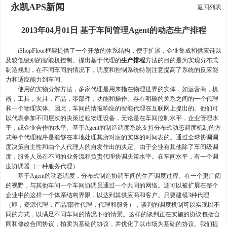
永凯APS新闻
返回列表
2013年04月01日 基于车间管理Agent的动态生产排程
iShopFloor框架提供了一个开放的体系结构，便于扩展，企业集成和供应链以
及较低级别的智能机控制。提出基于代理的
生产排程
方法的目的是为实现分布式
制造规划，在不同车间的情况下，调度和控制系统特别注意提高了系统的反应能
力和适应能力到车间。
使用的实物分解方法，多家代理是用来指在物理世界的实体，如运营商，机
器，工具，夹具，产品，零部件，功能和操作。存在明确的关系之间的一个代理
和一个物理实体。因此，车间的情报响应的智能代理在互联网上提出的。他们可
以代表参加不同层次的决策过程物理设备，无论是在车间控制水平，企业管理水
平，或企业合作的水平。基于Agent的制造调度系统支持分布式动态调度机制的方
式每个代理程序是能够在本地处理其所对应的实体的时间表的。通过全球协调调
度决策自主性和由个人代理人的自发作出的决定。由于企业有其他除了车间级调
度，服务人员在不同的业务流程负责代理协调决策水平。在车间水平，有一个调
度协调器（一种服务代理）
基于Agent的动态调度，分布式制造协调车间的生产调度过程。在一个更广阔
的视野，与其他车间一个车间协调员通过一个共同的网络。还可以被扩展在整个
企业中的这样一个体系结构界限，以达到其供应商和客户。只要建模3种代理
（即，资源代理，产品/部件代理，代理和服务），谈判的调度机制可以实现以不
同的方式，以满足不同车间的情况下/的情景。这样的谈判正在实施的协议包括合
同和修改合同协议，拍卖为基础的协议，并优化了以市场为基础的协议。我们提