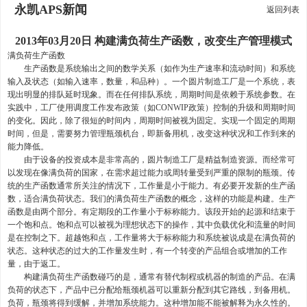
永凯APS新闻
返回列表
2013年03月20日 构建满负荷生产函数，改变生产管理模式
满负荷生产函数
生产函数是系统输出之间的数学关系（如作为生产速率和流动时间）和系统
输入及状态（如输入速率，数量，和品种）。一个圆片制造工厂是一个系统，表
现出明显的排队延时现象。而在任何排队系统，周期时间是依赖于系统参数。在
实践中，工厂使用调度工作发布政策（如CONWIP政策）控制的升级和周期时间
的变化。因此，除了很短的时间内，周期时间被视为固定。实现一个固定的周期
时间，但是，需要努力管理瓶颈机台，即新备用机，改变这种状况和工作到来的
能力降低。
由于设备的投资成本是非常高的，圆片制造工厂是精益制造资源。而经常可
以发现在像满负荷的国家，在需求超过能力或周转量受到严重的限制的瓶颈。传
统的生产函数通常所关注的情况下，工作量是小于能力。有必要开发新的生产函
数，适合满负荷状态。我们的满负荷生产函数的概念，这样的功能是构建。生产
函数是由两个部分。有定期段的工作量小于标称能力。该段开始的起源和结束于
一个饱和点。饱和点可以被视为理想状态下的操作，其中负载优化和流量的时间
是在控制之下。超越饱和点，工作量将大于标称能力和系统被说成是在满负荷的
状态。这种状态的过大的工作量发生时，有一个转变的产品组合或增加的工作
量，由于返工。
构建满负荷生产函数碰巧的是，通常有替代制程或机器的制造的产品。在满
负荷的状态下，产品中已分配给瓶颈机器可以重新分配到其它路线，到备用机。
负荷，瓶颈将得到缓解，并增加系统能力。这种增加能不能被解释为永久性的。