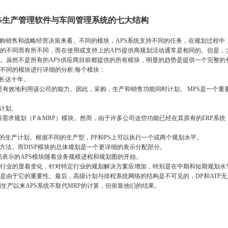
日 APS生产管理软件与车间管理系统的七大结构
购销售和战略经营决策来看。不同的模块，APS系统支持不同的任务，在规划过程中， 
的不同而有所不同，而在使用或支持上的APS提供商规划活动通常是相同的。但是，
。虽然不是所有的APS供应商目前都提供的所有模块，明显的趋势是提供一个完整的
不同的模块进行详细的分析;每个模块：
长达十年。
有效地利用该公司的能力。因此，采购，生产和销售功能同时计划。 MPS是一个重
计划。
需求规划（P＆MRP）模块。然而，由于许多公司这些功能已经在其原有的ERP系统
的生产计划。根据不同的生产型，PP和PS上可以执行一个或两个规划水平。
方法。而DISP模块的总体规划是一个更详细的表示分配部分。
表示的APS模块随着业务规模进程和规划图的开始。
业的显着变化，针对特定行业的规划解决方案应增加，特别是在中期和短期规划水
是由于它的重要性。最后，高级计划与排程系统网络的结构是不可见的，DP和ATP无
生产以来APS系统不取代MRP的计算，但依靠他们的结果。