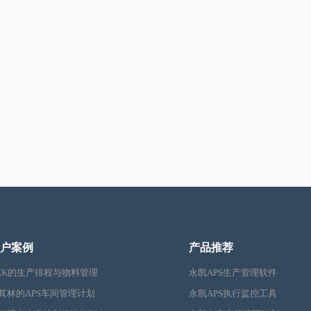
户案例
产品推荐
KK的生产排程与物料管理
永凯APS生产管理软件
其林的APS车间管理计划
永凯APS执行监控工具