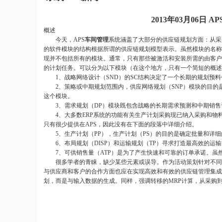
2013年03月06
概述
今天，APS
车间管理
系统涵盖了大部分的供应链规划方面：从采
的软件模块的结构根据所谓的供应链规划模型表示。虽然模块的名称
现并不包括所有的模块。通常，只有那些被激活和安装所需的由客户
的计划任务。可以分为以下模块（在这个地方，只有一个简短的概述
1、战略网络设计（SND）的SC结构决定了一个长期的规划预料
2、策略或中期规划范围内，供应网络规划（SNP）模块的目的是
这个模块。
3、需求规划（DP）模块既包含战略的长期需求预测和中期销售
4、大多数ERP系统的功能有关生产计划采购现已纳入采购和物料
只有很少提供在APS，因此没有在下面的段落中详细介绍。
5、生产计划（PP），生产计划（PS）的目的是确定批量和详细
6、布局规划（DISP）和运输规划（TP）寻求打造最高效的运输
7、可供销售量（ATP）是为了产生快速和可靠的订单承诺。虽然
很多学者的青睐，缺少某些元素或误导。作为活动策划针对不同行
与供应商和客户的合作方面也应在实现高效和有效的供应链管理集成
划，而是与输入数据的生成。同样，强调转移的MRP计算，从采购到