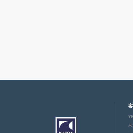
客
Y
米