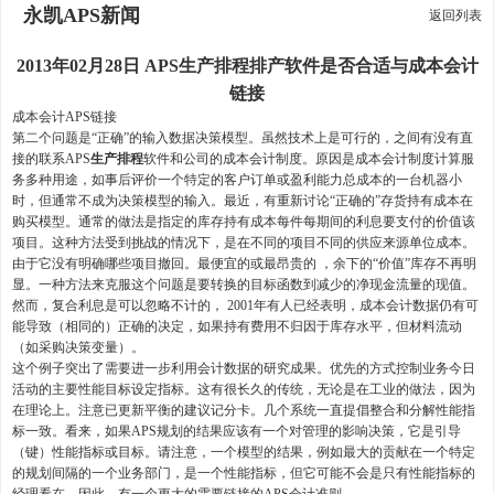
永凯APS新闻
返回列表
2013年02月28日 APS生产排程排产软件是否合适与成本会计
链接
成本会计APS链接
第二个问题是“正确”的输入数据决策模型。虽然技术上是可行的，之间有没有直
接的联系APS
生产排程
软件和公司的成本会计制度。原因是成本会计制度计算服
务多种用途，如事后评价一个特定的客户订单或盈利能力总成本的一台机器小
时，但通常不成为决策模型的输入。最近，有重新讨论“正确的”存货持有成本在
购买模型。通常的做法是指定的库存持有成本每件每期间的利息要支付的价值该
项目。这种方法受到挑战的情况下，是在不同的项目不同的供应来源单位成本。
由于它没有明确哪些项目撤回。最便宜的或最昂贵的 ，余下的“价值”库存不再明
显。一种方法来克服这个问题是要转换的目标函数到减少的净现金流量的现值。
然而，复合利息是可以忽略不计的， 2001年有人已经表明，成本会计数据仍有可
能导致（相同的）正确的决定，如果持有费用不归因于库存水平，但材料流动
（如采购决策变量）。
这个例子突出了需要进一步利用会计数据的研究成果。优先的方式控制业务今日
活动的主要性能目标设定指标。这有很长久的传统，无论是在工业的做法，因为
在理论上。注意已更新平衡的建议记分卡。几个系统一直提倡整合和分解性能指
标一致。看来，如果APS规划的结果应该有一个对管理的影响决策，它是引导
（键）性能指标或目标。请注意，一个模型的结果，例如最大的贡献在一个特定
的规划间隔的一个业务部门，是一个性能指标，但它可能不会是只有性能指标的