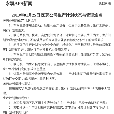
永凯APS新闻
返回列表
2013年01月25日 医药公司生产计划状态与管理难点
医药公司原
生产计划
状态
1、车间主要使用全自动、精细化生产设备，但由于设备复杂，生产工序多，
制订计划难度大。
2、缺乏系统的、快速、高效的计划平台，计划制订主要以手工为主，生产计
划管理的效率较低，不能满足多约束条件以及多目标优化条件下的管理要求。
3、粗放型的生产计划与与企业全自动、精细化生产不相匹配，导致前后道工
序计划匹配性差，影响订单交期和机台使用效率；
4、车间生产计划管理缺乏前瞻性和有效的预警机制，处理生产异常，紧急插
单的能力较弱。
5、缺乏统一的生产信息化平台，信息的共享性和及时性较差，管理不透明，
企业各个部门之间形成信息壁垒。
6、订单交货期完全依赖于机台使用效率，生产计划制订的质量和效率将直接
影响订单交期，最终影响企业的利润率。
医药公司信息化现状：
使用用友软件进行财务及进销存管理，生产计划完全依靠EXCEL表格手工管
理。
生产计划流程现状：
1、SCD每周四下达下周主生产计划(在主生产计划中已经考虑RFS的产品)
2、PPD根据主生产计划和实际进展情况制定下周的排程计划并下发(包含本
周计划和下周计划)