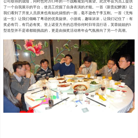
公司取得的成绩，同时也对2013年的一个战略规划与展望。此次年会为员工提供
了一个自我展示的平台，使员工挖掘了自身表演的才能。一首《新贵妃醉酒》让
我们看到了开发人员原来也有如此搞怪的一面，毫不逊色于李玉刚。一首《无悔
这一生》让我们领略了粤语的优美旋律。小游戏，趣味浓浓，让我们记住了：有
奖必有罚，有罚必有奖、登上诺亚方舟的总理你何时归等流行语，芙蓉姐姐的S
型造型并不是谁都能挑战的，更是由抽奖活动将年会气氛推向了另一个高潮。