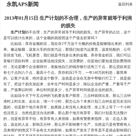
永凯APS新闻
返回列表
2013年01月15日 生产计划的不合理，生产的异常就等于利润
的损失
生产计划
的不合理，生产的异常就等于利润的损失。生产异常的占比，这个
是可以统计出来的，这个金额的就按照这个产值去折算吗？
比如说：库存金额积压，现在存2千万这个大概的价格是能够报出来的，很简
单。像运输额，该发火车的你发汽运，那我们知道汽运要贵，该发轮船的，公司
安排发飞机，飞机要贵，我们就是寻找多出来的金额。库存资金积压，我们可以
算银行贷款利率，企业如果说他没损失，没浪费的，但是他们要知道贷款费用得
付，无论是哪个企业都得付，老板他自己的钱存银行还有三个点，那么贷款肯定
有七个点到八个点，最高十个点。库存积压2千万，一年140万的利息，最简单
的。让客户去算，绝对是这个数字。这就是企业在无形中帮银行打工了，就是损
失了。把这个损失加起来，全年生产时间是多少，除以企业的产量，产量等于产
值，产值乘以时间，单位时间是多少，生产异常时间就是企业的损失。
比如说今天下午五点钟的飞机要去客户那里，三点钟就得出发。那么三点钟
准时上时出发。走出去，堵一个小时，那怎么办？本来计划三点钟走是完全没问
题的，但是那个地方有异常，如果路上有没有人来处理，坐上车上等了一个小时
也没意义，当然也是没办法的事。那么那个地方有异常，我们计划是无法预计
的，但是有异常不怕，有异常有人来排除，如果有警察来指挥，说：左边人靠
边，该走的人走，影响五分钟，那么并不影响整个生产。当然这只是有警察有人
员来维护的情况下不会有太大的影响，如果生产发生了异常是不是就会影响我们