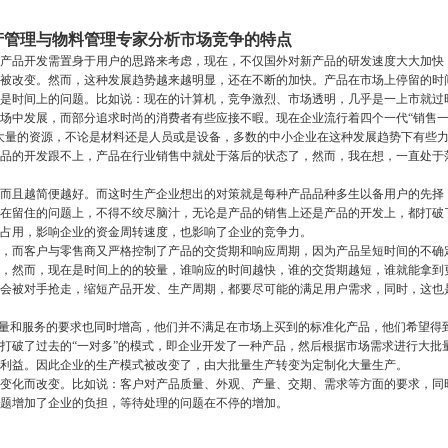
日 生产管理与物料管理专家分析市场竞争的特点
品开发需置身于用户的思路来考虑，现在，不仅国外对新产品的研发速度大大加快
被改变。然而，这种发展趋势越来越明显，还在不断的加快。产品在市场上停留的时
是时间上的问题。比如说：现在的计算机，竞争激烈、市场透明，几乎是一上市就过
场中发展，而部分追求时尚的消费者有些应接不暇。现在企业流行着四个一代“销售
大量的资源，不论是材料还是人员或是设备，多数的中小企业在这种发展趋势下有些
品的开发跟不上，产品在行业销售中就处于落后的状态了，然而，我在想，一直处于
且越简便越好。而这时生产企业想出的对策就是每种产品品种多生以备用户的先择
在留住的问题上，不得不绞尽脑汁，无论是产品的销售上还是产品的开发上，都打破
占用，影响企业的资金周转速度，也影响了企业的竞争力。
而客户与零售商又严格控制了产品的交货期和响应周期，因为产品呈短时间的不确
，然而，现在是时间上的的较量，谁响应的时间越快，谁的交货期越短，谁就能拿到
会被对手抢走，缩短产品开发、生产周期，都要尽可能的满足用户需求，同时，这也
量和服务的要求也同时增高，他们并不满足在市场上买到的标准化产品，他们希望得
打破了过去的“一对多”的模式，即企业开发了一种产品，然后根据市场需求进行大批
利益。因此企业的生产模式被改变了，由大批量生产转变为定制化大量生产。
化而改变。比如说：客户对产品质量、外观、产量、交期、需求等方面的要求，同
题增加了企业的负担，等待处理的问题在不停的增加。