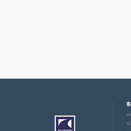
客
Y
米