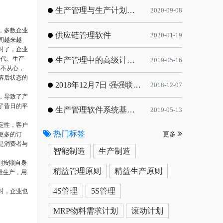
生产管理与生产计划的目标
2020-09-08
，多数企业
供应链管理软件
2020-01-19
间越来越
时了，企业
一代、生产
生产管理中的高级计划与排程优化
2019-05-16
力不从心，
落后状态的
2018年12月7日 强强联手，共同推进电子器件领域APS应用典范 风华高科生产自动化工业互联网应用项目-APS项目启动会
2018-12-07
，导致了产
了昔日的平
生产管理软件系统基于信息化的解决方案
2019-05-13
定性，客户
热门标签
更多的订
更多
是消费者与
智能制造
生产制造
到按照自身
精益管理原则
精益生产原则
量生产，用
4S管理
5S管理
时，企业也
MRP物料需求计划
滚动计划