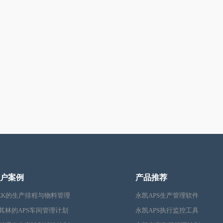
户案例
产品推荐
KK的生产排程与物料管理
永凯APS生产管理软件
其林的APS车间管理计划
永凯APS执行监控工具