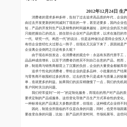
2012年12月24
消费者的需求多种多样，告别了过去追求高品质的年代，企业的产
由过去开发更新的时间减到了现在的一半，甚至还要多，国内企业也
短，产品的开发到生产以及销售的时间越来越短，这时企业的压力就
只能把握自己的优点，抓住部分企业对产品的需求，以求在激烈的市
一代、研究一代、构思一代”的说法，但是这种做法必需得企业投入
有些企业曾经红火过那么一阵子，但现在又沉寂下来了，原因就是产
企业离企业倒闭之日还有多久呢？
由于现在科技发达，在消费者的观念中：永远有东西代替手工，而
品品种成倍增长，以至于消费者仍然买不到自己合意的产品。然而，
静，制造商与销售商都背上了沉重的负担，企业的大量资金都被库存
追求个性化的消费者，带给企业的是多品种、小批量的生产结果，
与零售商不敢囤积过多的库存。过去的竞争只是成本与质量上的较量
单，造就更多的利益。如果我们的反应稍微慢了一点，我们的先机就
客户同时关注的问题。
我们经常提到“一对一”的定制化服务，而现在的用户对产品的质
要求定制的产品或服务。这些变化导致产吕生产方式革命性的变化。
一种标准化的产品满足大多数的需求，但现在，这种模式企业得不到
因此，制造业所面临的不仅是自身的问题，同时，也受市场因素变
要改变自身的问题，比如：新产品的开发时间、市场拓展等。这些问