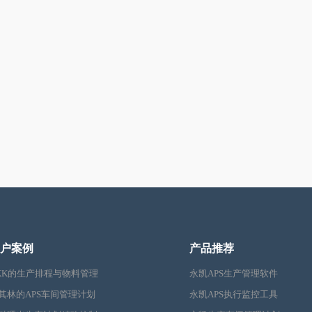
户案例
产品推荐
KK的生产排程与物料管理
永凯APS生产管理软件
其林的APS车间管理计划
永凯APS执行监控工具