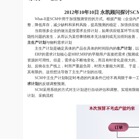
2012年10年10日 永凯顾问探
What-If是SCM中用于加强预测管控的方式。根据产能（企业
整，降低库存，减少缺料和呆料风险，提高预测的稳定，加强供应链
当前很多企业的做法是按需求去排计划，如果供应链某环节出现了
隐性问题的发生，从而认为某些事情根本无法做到或无法得到改善，将其
主生产计划
与物料需求计划
主生产计划是确定具体的产品在具体的时间段内的
生产计划
，以
ERP的需求计划核心是MRP,MRP的早期用户直接把需求 (预测
资源的可用性。但是，需求会不断地变化，而且有时变化是很大的。
划。反映在生产线上，时而严重超负荷，时而大量能力闲置。 于是，
其有限的。这些想法导致了主生产计划的出现。
SCM中主生产计划制定时考虑的约束条件已经不再局限于单一工
求计划
的反馈调整预测。
SCM采用系统的方式对主计划进行自动评估和调整。实现有限能
计划、采购流程