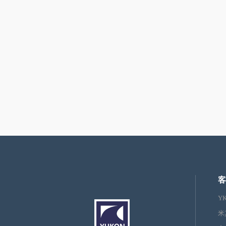
客
Y
米