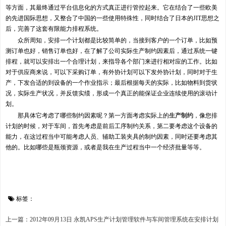
等方面，其最终通过平台信息化的方式真正进行管控起来。它在结合了一些欧美
的先进国际思想，又整合了中国的一些使用特殊性，同时结合了日本的JIT思想之
后，完善了这套有限能力排程系统。
众所周知，安排一个计划都是比较简单的，当接到客户的一个订单，比如预
测订单也好，销售订单也好，在了解了公司实际生产制约因素后，通过系统一键
排程，就可以安排出一个合理计划，来指导各个部门来进行相对应的工作。比如
对于供应商来说，可以下采购订单，有外协计划可以下发外协计划，同时对于生
产，下发合适的到设备的一个作业指示；最后根据每天的实际，比如物料到货状
况，实际生产状况，并反馈实绩，形成一个真正的能保证企业连续使用的滚动计
划。
那具体它考虑了哪些制约因素呢？第一方面考虑实际上的
生产制约
，像您排
计划的时候，对于车间，首先考虑是前后工序制约关系，第二要考虑这个设备的
能力，在这过程当中可能考虑人员、辅助工装夹具的制约因素，同时还要考虑其
他的。比如哪些是瓶颈资源，或者是我在生产过程当中一个经济批量等等。
标签：
上一篇：2012年09月13日 永凯APS生产计划管理软件与车间管理系统在安排计划