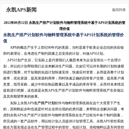
永凯APS新闻
返回列表
2012年09月12日 永凯生产排产计划软件与物料管理系统中基于APS计划系统的管
理价值
永凯生产排产计划软件与物料管理系统中基于APS计划系统的管理价
值
APS
的概念产生于上世纪90年代的美国，当时是基于欧美企业总结的供应链
和约束理论，在考虑生产制约因素之后安排的计划，叫做APS计划。
APS计划产生后，它实际上是代替我们人脑思考来为企业安排出一个合理计
划，并以此计划帮助我们企业来解决生产问题。比如它可以对长期的计划快速模
拟进行预测，对于短期的实战计划快速安排，快速应对变更，从而提高整个计划
效率，优化资源，提高资源利用率；同时快速正确的回答客户交期，提高客户满
意度，指导采购，减少中间在制品数量以及半成品的库存等等，从而对未来情况
提前进行把握，这也就是永凯APS生产排产计划软件与物料管理系统产生价值以
及其所期望带来的效果。
实际上永凯APS
生产排产计划
软件与物料管理系统就在这个大背景下产生
的，其刚刚起步时也就是针对企业所出现的此类问题，来帮助企业解决问题，考
虑到永凯APS生产排产计划软件与物料管理系统在生产过程当中各个制约因素，
所完成的一套产品软件，用以给计划人员提供计划管理工具。永凯APS管控系统
能全方面实现企业在生产管理过程中的管控，包括计划、排程物料以及车间管控