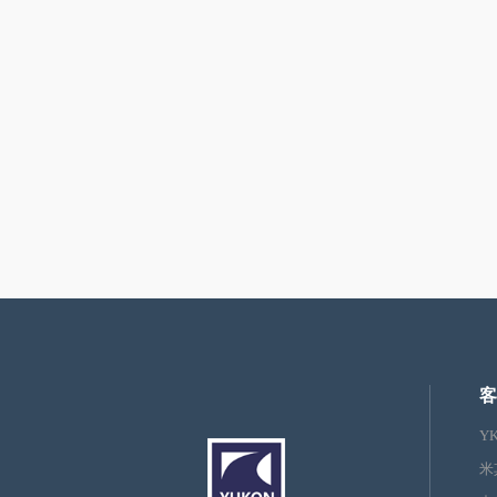
客
Y
米