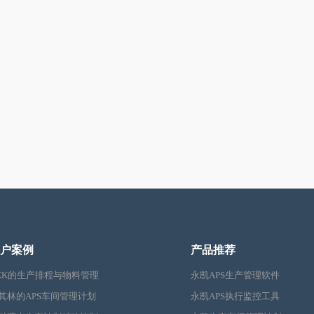
户案例
产品推荐
KK的生产排程与物料管理
永凯APS生产管理软件
其林的APS车间管理计划
永凯APS执行监控工具