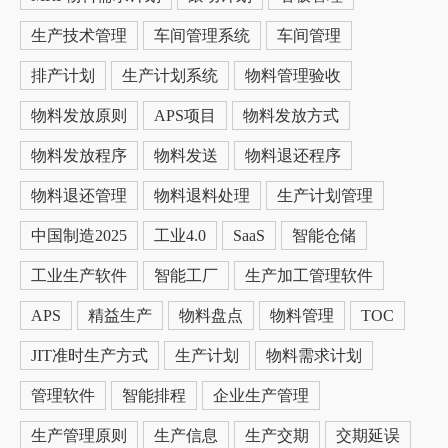
生产技术管理
车间管理系统
车间管理
排产计划
生产计划系统
物料管理验收
物料发放原则
APS项目
物料发放方式
物料发放程序
物料发送
物料退还程序
物料退还管理
物料退料处理
生产计划管理
中国制造2025
工业4.0
SaaS
智能仓储
工业生产软件
智能工厂
生产加工管理软件
APS
精益生产
物料盘点
物料管理
TOC
JIT准时生产方式
生产计划
物料需求计划
管理软件
智能排程
企业生产管理
生产管理原则
生产信息
生产交期
交期延误