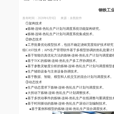
钢铁工业
发布时间：
2020年6月9日 来源：永凯软件
①架构技术
●炼钢-连铸-热轧生产计划与调度系统功能架构研究。
●炼钢-连铸-热轧生产计划与调度系统集成技术。
②静态技术
●工序批量优化模型技术，包括不确定浇铸宽度组炉技术研究
组CAST技术；APS生产管理软件基于多模型协调的热轧批量
●基于智能仿真优化方法的炼钢-连铸-热轧生产计划与调度建
●基于TOC的炼钢-连铸-热轧生产多工序协调技术。
●基于参数灵敏度分析的炼钢-连铸-热轧生产计划与调度模型
●生产辅助设备与主体设备协调技术。
●基于数据、智能、模型和人机交互的混合计划与调度技术。
③动态技术
●生产动态需求下炼钢-连铸-热轧生产计划与调度技术。
●大扰动下炼钢-连铸-热轧生产计划调整技术。
●基于多扰动事件的炼钢-连铸-热轧生产在线调整与重调度技
●基于时间驱动的炼钢-连铸-热轧生产滚动计划编制技术。
●基于案例和模型的炼钢-连铸-热轧生产混合调度技术。