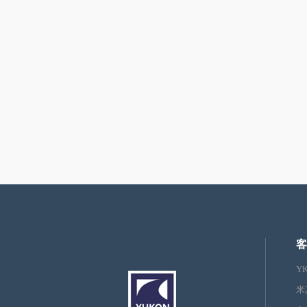
客
Y
米