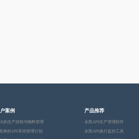
户案例
产品推荐
KK的生产排程与物料管理
永凯APS生产管理软件
其林的APS车间管理计划
永凯APS执行监控工具