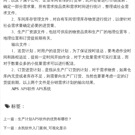
同，以及下属子公司、企业
车间管理
的订货单，此外还要进行市场预测，
确定一部分需求量。所有需求按品类和需求时间进行统计，整理成社会需
求文件。
2、
车间
库存
管理
文件，对自有
车间管理
库存物资进行统计，以便针对
社会需求量确定必要的进货量。
3、生产厂资源文件，包括可供应的物资品类和生产厂的地理位置等，
地理位置和订货提前期有关。
输出文件：
1、送货计划，对用户的送货计划，为了保证按时送达，要考虑作业时
间和路程远近，提前一定时间开始作业，对于大批量需求可实行直送，而
对于数量众多的小批量需求可以进行配送。
2、订货进货计划，是指从生产厂订货的计划，对于需求物资，如果仓
库内无货或者库存不足，则需要向生产厂订货。当然也要
要
考虑一定的订
货提前期。以上两个文件是分销需求计划的输出结果
。
APS
APS软件 APS系统
标签：
上一篇：生产计划APS软件的优势有哪些？
下一篇：永凯软件入门案例_可视化显示