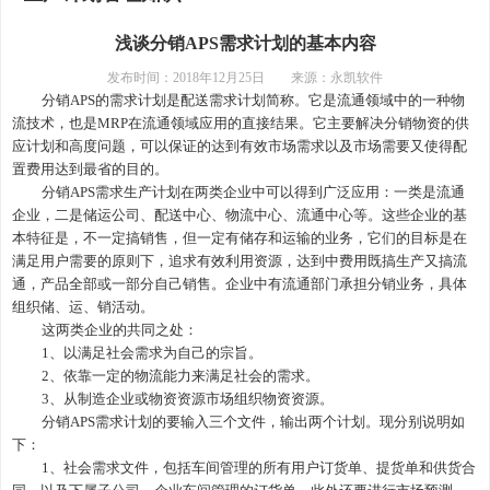
浅谈分销APS需求计划的基本内容
发布时间：
2018年12月25日
来源：永凯软件
分销
APS
的
需求计划是配送需求计划简称。它是流通领域中的一种物
流技术，
也
是
MRP在流通领域应用的直接结果。它主要解决分销物资的供
应计划和高度问题，
可以保证的达到有效市场需求以及市场需要又使得配
置费用达到最省的目的。
分销
APS需求
生产
计划在两类企业中可以得到
广泛
应用：一类是流通
企业，二是储运公司、配送中心、物流中心、流通中心等。这些企业的基
本特征是，不一定搞销售，但一定有储存和运输的业务，它们的目标是在
满足用户需要的原则下，追求有效利用资源，达到中费用既搞生产又搞流
通，产品全部或一部分自己销售。企业中有流通部门承担分销业务，具体
组织储、运、销活动。
这两类企业的共同之处：
1、以满足社会需求为自己的宗旨。
2、依靠一定的物流能力来满足社会的需求。
3、从制造企业或物资资源市场组织物资资源。
分销
APS需求计划的要输入三个文件，输出两个计划。现分别说明如
下：
1、社会需求文件，包括
车间管理的
所有用户订货单、提货单和供货合