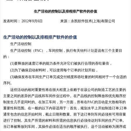
生产活动的控制以及排程排产软件的价值
发表时间： 2012年9月6日 来源：永凯软件技术(上海)有限公司
生产活动的控制以及排程排产软件的价值
生产活动控制
生产活动控制（PAC），车间控制，执行有关
物料计划
是说有三个主要目
的：
(1)要释放的速度订单的能力条件允许它们被执行合理的吞吐量倍，
(2)为了确保启动材料时，可以使用每个订单的计划开始，
(3)确保发布在车间生产订单完成交付精度和吞吐量的时间相对于一个合适的
序列。
这些活动的相对重要性将在很大程度上依赖于在该公司的制造工艺的主要的
主要之间的差异的产品线和车间作业过程中。在产品线的控制释放和优先顺序控
制发生几乎是同时的。在加工车间，另一方面，所有在PAC的活动是大致相等的
重要性和范围。在一般的以下内容适用于：首先，规划水平上开始制造订单;订单
通常包含的信息开始时间，截止日期和数量。前下达订单到车间必须有可用容量
进行了控制。其生产所需的材料和所需的信息执行必须传达到车间的生产订单。
当订单被释放到车间，其操作必须在适当的顺序被执行。这个活动被称为测序或