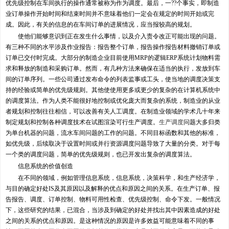
优先级控制在车间执行的操作通常被称为作为调度。最后，一??个事实，即制造
业订单操作开始时间和结束时间并不意味着他们一定会在规定的时间开始或完
成。因此，有关的信息的在车间订单的进展情况，应当报较高的规划。
使他们能够意识到正在发生什么事情，以及介入责令改正可能出现的问题。
有三种不同的水平涉及作业报告：报告整个订单，报告操作报告材料撤销订单或
订单已交付时完成。大部分的制造企业目前使用MRP的逻辑ERP系统计划物料需
求和释放的制造和采购订单。然而，有几种方法来确保在适当的执行，发放到车
间的订单序列。一些公司通过发布命令的列表监事或工头，使当地的调度决策支
持的经验或简单的优先级规则。其他使使用更多或更少的复杂的在计算机系统中
的调度算法。作为人类不能很好地控制或优化庞大而复杂的系统，制造业的从业
者规划和控制往往相信，可以改善有关人工调度。在制造业领域的学术几十年来
制定规划和控制各种调度技术在试图渲染可行生产调度。
生产调度
问题大多归类
为单台机器的问题，流水车间问题的工作的问题。不同目标函数和其他的标准，
如优先级，后续取决于设置时间或并行资源调度问题导致了大量的分类。对于每
一个类的调度问题，简单的优先级规则，也已开发出复杂的调度算法。
信息系统的价值创造
在不同的领域，例如管理信息系统，信息系统，决策科学，和生产经济学，
与目的确定好处IS及其原因以及解释的优点和原因之间的关系。在生产订单、报
告报告、调度、订单控制、物料可用性检查、优先级控制、命令下发。一般情况
下，这些研究的结果，已混合，当涉及到确定的好处并找出其中因素造成的好处
之间的关系的优点和原因。是这种情况的原因是许多效益可能意味着不同的事