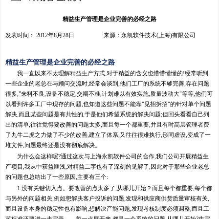
精益生产管理是企业完善的必经之路
发表时间： 2012年8月28日 来源：永凯软件技术(上海)有限公司
精益生产管理是企业完善的必经之路
我一直以来不太理解
精益生产
方式,对于精益的含义也懵懵懂懂的!经常听到
一些企业的老总在与顾问交流时,经常会谈到,他们工厂的系统不够完善,存在问题
很多,"来料不良,设备不稳定,交期不准,计划难以有效实施,质量波动大"等等,他们可
以看到许多工厂中现存的问题,也知道这些问题不能靠"见招拆招"的针对单个问题
解决,而且某些问题是有共性的,于是他们希望系统的解决问题;但回头看看自己列
出的清单,往往觉得要改善的问题太多,而且每一个都重要,并且有时高层管理者费
了九牛二虎之力做了不少的改善,建立了体系,又往往很难执行,形同虚设,变成了一
堆文件,问题最终还是没有彻底解决。
为什么会这样呢?通过这次与上海永凯软件公司的合作,我们公司开展精益生
产项目,我从中获益匪浅,对精益二字也有了深刻的见解了,因此对于那些企业老总
的问题也总结出了一些原因,主要有三个:
1.没有关键切入点。要改善的点太多了,从哪儿开始？而且每个都重要,每个都
与另外的问题相关,例如想解决客户投诉的问题,发现和供应商供货质量审核有关,
而且设备本身的稳定性也有影响;想解决产能问题,发现考核制度必须调整,而且工