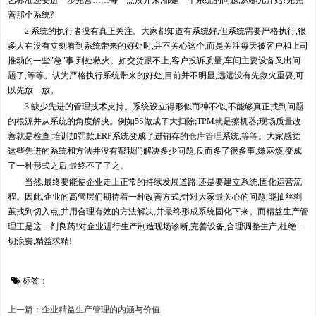
艺标准还要进一步完善……每一点展开来,都是一个系统的问题,从哪儿开始?先完
善那个系统?
2.系统的执行者没有真正关注。大家都知道有系统好,但系统需要严格执行,很
多人在没有立刻看到系统带来的好处时,并不关心这个,而是关注每天被客户和上司
推动的一些"急"事,到处救火。如交货跟不上,客户投诉质量,车间主要设备又出问
题了,等等。认为严格执行系统带来的好处,目前并不明显,远远没有先救火重要,可
以先放一放。
3.缺少先进的管理技术支持。系统设立得形似而神不似,不能够真正找到问题
的根源并从系统的角度解决。例如5S做成了大扫除;TPM就是擦机器;现场质量改
善就是检查,培训加罚款;ERP系统变成了进销存的
仓库管理
系统,等等。大家感觉
这些先进的系统和方法并没有帮我们解决多少问题,反而多了很多事,嫌麻烦,变成
了一种形式之后,最终不了了之。
当然,最终要能使企业走上正常的持续发展道路,还是要建立系统,固化运营流
程。因此,企业的高管层们期待着一种改善方式,针对大家最关心的问题,能抽丝剥
茧找到切入点,并用合理有效的方法解决,并最终形成系统固化下来。而精益生产管
理正是这一剂良药!对企业进行生产制造现场诊断,完善设备,合理调整生产,杜绝一
切浪费,精益求精!
标签：
上一篇：企业精益生产管理的内涵与价值