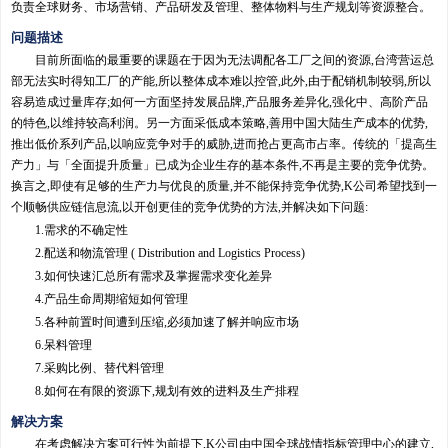
负责全球财务、市场营销、产品研发及管理、整体物料与生产规划等资源整合。
问题描述
目前所面临的最重要的课题在于因为无法调配各工厂之间的资源,台湾营运总
部无法实时得知工厂的产能,所以整体成本难以控管,此外,由于配销机制较弱,所以
容易造成过量库存;如何一方面坚持发展品牌,产品服务差异化,强化中、高阶产品
的特色,以维持较高利润。另一方面采低成本策略,善用中国大陆生产成本的优势,
推出低价系列产品,以响应竞争对手的威胁,进而抢占更高市占率。传统的「提高生
产力」与「全面提升质量」已成为企业生存的基本条件,不再是主要的竞争优势。
换言之,即使有足够的生产力与优良的质量,并不能保持竞争优势,K公司希望找到一
个顺畅供应链信息流,以开创更佳的竞争优势的方法,并解决如下问题:
1.需求的不确定性
2.配送和物流管理 ( Distribution and Logistics Process)
3.如何快速汇总所有需求及掌握需求变化差异
4.产品生命周期缩短如何管理
5.各种前置时间遭到压缩,必须加速了解并响应市场
6.呆料管理
7.采购比例、替代料管理
8.如何在有限的资源下,规划有效的进料及生产排程
解决方案
在考虑解决方案可行性为前提下,K公司由中国全球战情指标管理中心的建立,