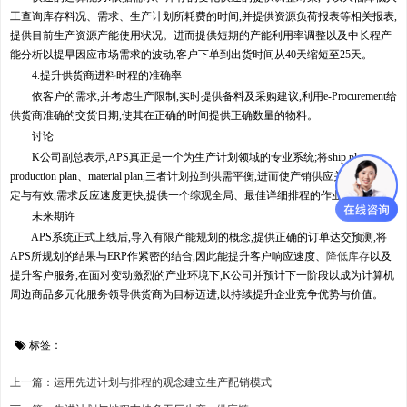
工查询库存料况、需求、生产计划所耗费的时间,并提供资源负荷报表等相关报表,
提供目前生产资源产能使用状况。进而提供短期的产能利用率调整以及中长程产
能分析以提早因应市场需求的波动,客户下单到出货时间从40天缩短至25天。
4.提升供货商进料时程的准确率
依客户的需求,并考虑生产限制,实时提供备料及采购建议,利用e-Procurement给
供货商准确的交货日期,使其在正确的时间提供正确数量的物料。
讨论
K公司副总表示,APS真正是一个为生产计划领域的专业系统;将ship plan、
production plan、material plan,三者计划拉到供需平衡,进而使产销供应关系更为稳
定与有效,需求反应速度更快;提供一个综观全局、最佳详细排程的作业规划。
未来期许
APS系统正式上线后,导入有限产能规划的概念,提供正确的订单达交预测,将
APS所规划的结果与ERP作紧密的结合,因此能提升客户响应速度、
降低库存
以及
提升客户服务,在面对变动激烈的产业环境下,K公司并预计下一阶段以成为计算机
周边商品多元化服务领导供货商为目标迈进,以持续提升企业竞争优势与价值。
标签：
上一篇：运用先进计划与排程的观念建立生产配销模式