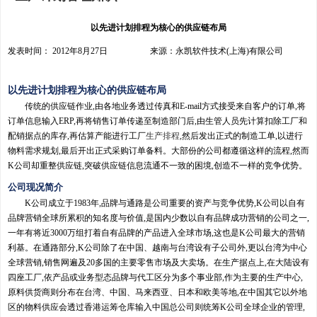
以先进计划排程为核心的供应链布局
发表时间： 2012年8月27日 来源：永凯软件技术(上海)有限公司
以先进计划排程为核心的供应链布局
传统的供应链作业,由各地业务透过传真和E-mail方式接受来自客户的订单,将
订单信息输入ERP,再将销售订单传递至制造部门后,由生管人员先计算扣除工厂和
配销据点的库存,再估算产能进行工厂
生产排程
,然后发出正式的制造工单,以进行
物料需求规划,最后开出正式采购订单备料。大部份的公司都遵循这样的流程,然而
K公司却重整供应链,突破供应链信息流通不一致的困境,创造不一样的竞争优势。
公司现况简介
K公司成立于1983年,品牌与通路是公司重要的资产与竞争优势,K公司以自有
品牌营销全球所累积的知名度与价值,是国内少数以自有品牌成功营销的公司之一,
一年有将近3000万组打着自有品牌的产品进入全球市场,这也是K公司最大的营销
利基。在通路部分,K公司除了在中国、越南与台湾设有子公司外,更以台湾为中心
全球营销,销售网遍及20多国的主要零售市场及大卖场。在生产据点上,在大陆设有
四座工厂,依产品或业务型态品牌与代工区分为多个事业部,作为主要的生产中心,
原料供货商则分布在台湾、中国、马来西亚、日本和欧美等地,在中国其它以外地
区的物料供应会透过香港运筹仓库输入中国总公司则统筹K公司全球企业的管理,