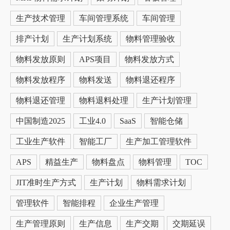
生产技术管理
车间管理系统
车间管理
排产计划
生产计划系统
物料管理验收
物料发放原则
APS项目
物料发放方式
物料发放程序
物料发送
物料退还程序
物料退还管理
物料退料处理
生产计划管理
中国制造2025
工业4.0
SaaS
智能仓储
工业生产软件
智能工厂
生产加工管理软件
APS
精益生产
物料盘点
物料管理
TOC
JIT准时生产方式
生产计划
物料需求计划
管理软件
智能排程
企业生产管理
生产管理原则
生产信息
生产交期
交期延误