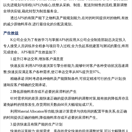
以先进规划与排程(APS)为核心,统整从采购、制造、配送到销售的流程,重新调整
全球供应链,藉此转型为制造服务业。
透过APS的有限产能下之物料及产能规划能力,在对的时间提供对的物料,有效
的减少原物料库存,进行最佳化的分配及规划。
产生效益
K公司企业为了有效学习与掌握APS的应用,K公司企业制造部副总决定投入
专人接受人员训练并全程参与项目导入过程,全力负起系统建置与测试的重任,终而
完成使命。APS项目产生效益如下:
1.提升订单达交率,增加客户满意度
快速反应:利用APS快速演算引擎分析能力,能够针对客户各种变动状况迅速调
整,快速反应满足客户各种需求,使订单达交率从80%提升至97%。
精确承诺:同时考虑各种物料及产能限制条件,可排定精准可行的生产计划,快
速响应客户精确的交期承诺。
2.降低原物料库存或不必要的呆滞料的产生
针对需求间的差异,能快速正确的提供原物料的调整对策,能有效的降低库存且
避免缺料的情形发生,存货周转天数由60天大幅缩短成37天。
利用Material Allocation等功能,快速计算需求与供给间的配置平衡关系,在正确
的时间提供正确的物料,降低物料库存或不必要的呆滞料产生。
3.提供快速且有限产能的生产计划
快速的运算能力:依据需求、库存的变化快速的提供调整对策,可以大幅降低人