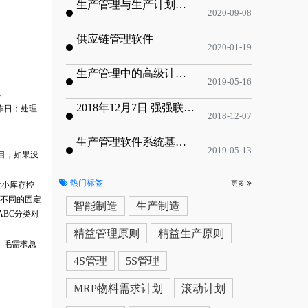
生产管理与生产计划的目标
2020-09-08
供应链管理软件
2020-01-19
生产管理中的高级计划与排程优化
2019-05-16
。
2018年12月7日 强强联手，共同推进电子器件领域APS应用典范 风华高科生产自动化工业互联网应用项目-APS项目启动会
作日；处理
2018-12-07
生产管理软件系统基于信息化的解决方案
2019-05-13
目，如果没
热门标签
更多
大小库存控
置不同的固定
智能制造
生产制造
ABC分类对
精益管理原则
精益生产原则
：毛需求总
4S管理
5S管理
MRP物料需求计划
滚动计划
。