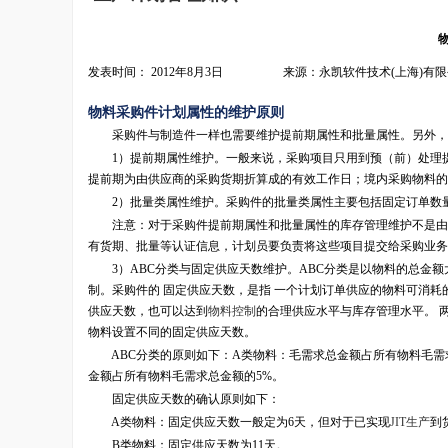
发表时间： 2012年8月3日 来源：永凯软件技术(上海)有限
物料采购件计划属性的维护原则
采购件与制造件一样也需要维护提前期属性和批量属性。另外，
1）提前期属性维护。一般来说，采购项目只用到预（前）处理提前
提前期为由供应商的采购货期折算成的有效工作日；境内采购物料的
2）批量类属性维护。采购件的批量类属性主要包括固定订单数量
注意：对于采购件提前期属性和批量属性的库存管理维护不是由计
有货期、批量等认证信息，计划员要负责将这些项目提交给采购业务
3）ABC分类与固定供应天数维护。ABC分类是以物料的总金额
制。采购件的 固定供应天数，是指 一个计划订单供应的物料可消耗
供应天数，也可以达到
物料控制
的合理供应水平与库存管理水平。 两
物料设置不同的固定供应天数。
ABC分类的原则如下：A类物料：毛需求总金额占所有物料毛需求
金额占所有物料毛需求总金额的5%。
固定供应天数的确认原则如下：
A类物料：固定供应天数一般定为6天，但对于已实现
JIT生产
到
B类物料：固定供应天数为11天。