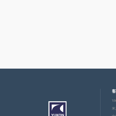
客
Y
米