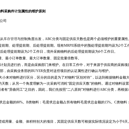
物料采购件计划属性的维护原则
公司
从
库存管理
与控制角度出发，ABC分类与固定供应天数也是两个必须维护的重要属性
期、处理提前期、后处理提前期。现有MRPII系统中的预处理提前期均设为2个工
后处理提前期设为2个工作日，境外采购物料的后处理提前期设为6个工作日。
、最小订单数量、最大订单数量、固定批量倍数等。
划员进行的，而是由采购部门来维护。在日常工作中，对于来源于供应商的采购项
部，由采购业务部的BUYER负责对这些项目的认证属性进行确认与维护。
大小来对物料进行区分，区分的目的是为了对物料“区别对待”，以达到根据物料金额
的天数；从另一个角度理解为一次采购可消耗“固定供应天数”的物料。通过对物料设
者有“异曲同工”之目的，因此，我们先按照“二八原则”对物料进行ABC分类，再根据
总金额的80%。B类物料：毛需求总金额占所有物料毛需求总金额的15%。C类物料
货或用量、金额、体积特别大的项目，其固定供应天数可根据实际情况设定为小于6天