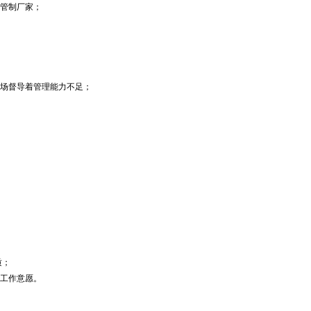
管制厂家；
场督导着管理能力不足；
质；
工作意愿。