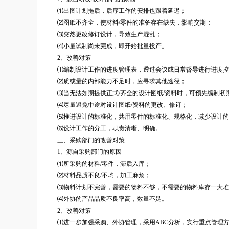
⑴出图计划拖后，后序工作的安排也跟着延迟；
⑵图纸不齐全，使材料/零件的准备存在缺失，影响交期；
⑶突然更改修订设计，导致生产混乱；
⑷小量试制尚未完成，即开始批量投产。
2、改善对策
⑴编制设计工作的进度管理表，透过会议或日常督导进行进度控
⑵质或量的内部能力不足时，应寻求其他途径；
⑶当无法如期提供正式/齐全的设计图纸/资料时，可预先编制初期
⑷尽量避免中途对设计图纸/资料的更改、修订；
⑸推进设计的标准化，共用零件的标准化、规格化，减少设计的
⑹设计工作的分工，职责清晰、明确。
三、采购部门的改善对策
1、源自采购部门的原因
⑴所采购的材料/零件，滞后入库；
⑵材料品质不良/不均，加工麻烦；
⑶物料计划不完善，需要的物料不够，不需要的物料库存一大堆
⑷外协的产品品质不良率高，数量不足。
2、改善对策
⑴进一步加强采购、外协管理，采用ABC分析，实行重点管理