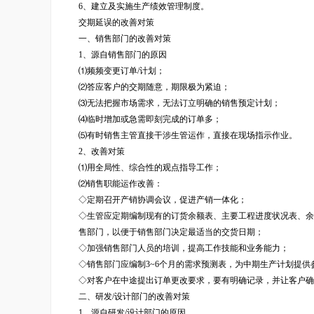
6、建立及实施生产绩效管理制度。
交期延误的改善对策
一、销售部门的改善对策
1、源自销售部门的原因
⑴频频变更订单/计划；
⑵答应客户的交期随意，期限极为紧迫；
⑶无法把握市场需求，无法订立明确的销售预定计划；
⑷临时增加或急需即刻完成的订单多；
⑸有时销售主管直接干涉生管运作，直接在现场指示作业。
2、改善对策
⑴用全局性、综合性的观点指导工作；
⑵销售职能运作改善：
◇定期召开产销协调会议，促进产销一体化；
◇生管应定期编制现有的订货余额表、主要工程进度状况表、余
售部门，以便于销售部门决定最适当的交货日期；
◇加强销售部门人员的培训，提高工作技能和业务能力；
◇销售部门应编制3~6个月的需求预测表，为中期生产计划提供
◇对客户在中途提出订单更改要求，要有明确记录，并让客户确
二、研发/设计部门的改善对策
1、源自研发/设计部门的原因