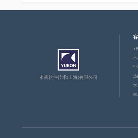
客
Y
米
中
达
永凯软件技术(上海)有限公司
大
家