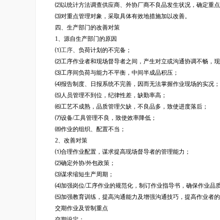
⑵以统计方法调查供应商、外协厂商不良品发生状况，确定重点
⑶对重点管理对象，采取具体有效地措施加以改善。
四、生产部门的改善对策
1、源自生产部门的原因
⑴
工序
、负荷计划的不完备；
⑵工序作业者和现场督导者之间，产生对立或沟通协调不畅，现
⑶工序间负荷与能力不平衡，中间半成品积压；
⑷报告制度、日报系统不完善，因而无法掌握作业现场的实况；
⑸人员管理不到位，纪律性差，缺勤率高；
⑹工艺不成熟，品质管理欠缺，不良品多，致使进度落后；
⑺设备/工具管理不良，致使效率降低；
⑻作业的组织、配置不当；
2、改善对策
⑴合理作业配置，谋求提高现场督导者的管理能力；
⑵确定外协/外包政策；
⑶谋求缩短生产周期；
⑷加强岗位/工序作业的规范化，制订作业指导书，确保作业品
⑸加强教育训练，提高沟通能力及增强沟通技巧，提高作业者的
交期作业及管制重点
交期设定：