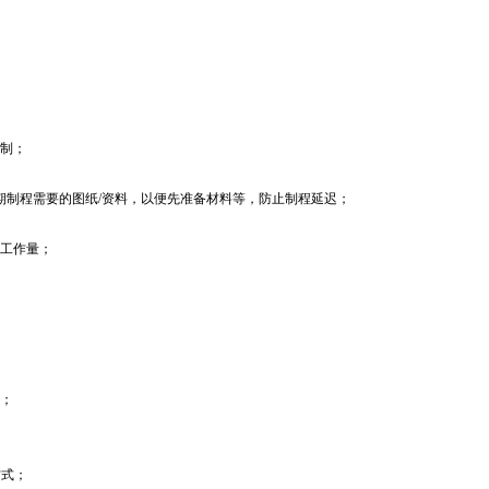
制；
制程需要的图纸/资料，以便先准备材料等，防止制程延迟；
工作量；
；
方式；