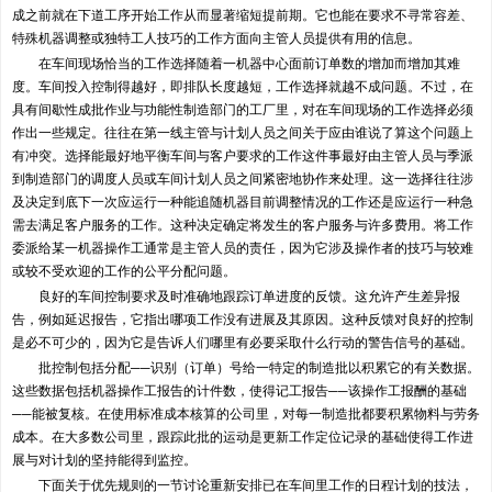
成之前就在下道工序开始工作从而显著缩短提前期。它也能在要求不寻常容差、
特殊机器调整或独特工人技巧的工作方面向主管人员提供有用的信息。
在车间现场恰当的工作选择随着一机器中心面前订单数的增加而增加其难
度。车间投入控制得越好，即排队长度越短，工作选择就越不成问题。不过，在
具有间歇性成批作业与功能性制造部门的工厂里，对在车间现场的工作选择必须
作出一些规定。往往在第一线主管与计划人员之间关于应由谁说了算这个问题上
有冲突。选择能最好地平衡车间与客户要求的工作这件事最好由主管人员与季派
到制造部门的调度人员或车间计划人员之间紧密地协作来处理。这一选择往往涉
及决定到底下一次应运行一种能追随机器目前调整情况的工作还是应运行一种急
需去满足客户服务的工作。这种决定确定将发生的客户服务与许多费用。将工作
委派给某一机器操作工通常是主管人员的责任，因为它涉及操作者的技巧与较难
或较不受欢迎的工作的公平分配问题。
良好的车间控制要求及时准确地跟踪订单进度的反馈。这允许产生差异报
告，例如延迟报告，它指出哪项工作没有进展及其原因。这种反馈对良好的控制
是必不可少的，因为它是告诉人们哪里有必要采取什么行动的警告信号的基础。
批控制包括分配──识别（订单）号给一特定的制造批以积累它的有关数据。
这些数据包括机器操作工报告的计件数，使得记工报告──该操作工报酬的基础
──能被复核。在使用标准成本核算的公司里，对每一制造批都要积累物料与劳务
成本。在大多数公司里，跟踪此批的运动是更新工作定位记录的基础使得工作进
展与对计划的坚持能得到监控。
下面关于优先规则的一节讨论重新安排已在车间里工作的日程计划的技法，