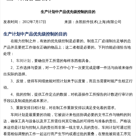
生产计划中产品优先级控制的目的
发表时间： 2012年7月17日 来源：永凯软件技术(上海)有限公司
生产计划中产品优先级控制的目的
在能力控制之外，有效的优先级控制是必要的。制造工厂必须制出足够的总
产品并且要把工作做在正确的物品上；这二者都是必要的。下列功能必须恰当地
处理：
1、
车间计划
，要确信开工所需的每样东西都具备。
2、工作选择与委派，对一个工作中心下一次要完成是哪一件活与由谁来做作
出实际的选择。
3、反馈，使得车间绩效能对照计划来予以度量，而且当需要时能产生校正行
动。
4、批的控制，提供工作定点的数据，对机器操作工所报告的计数进行审计的
手段以及制成批的成本累计。
5、重新安排日程计划，对在制工作重新安排以满足变化着的需求。
车间计划是最重要的功能，它被设计来包括协调必要的文书工作与物料的到
达，确保工具与设备以及开工所需任何其它物品的可得性与准备的责任。严格说
来这些是计划与控制人员的责任而非第一线主管人员的责任。车间计划可通过照
看需相似调整的工作一起运行而产生节约或通过批的重叠，在整批被前道工序完