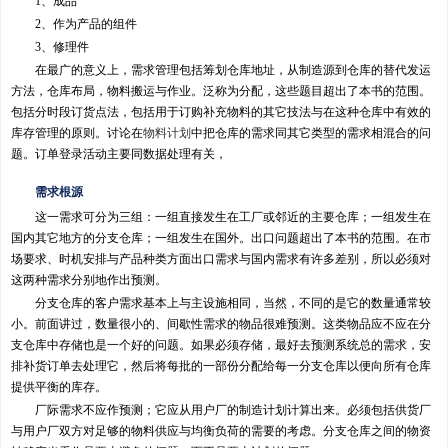
1、成品
2、作为产品的组件
3、修理件
在最广的意义上，需求管理包括筹划仓库地址，从制造源到仓库的替代发运
方法，仓库布局，物料搬运与作业。泛称为分配，这些题目超出了本书的范围。
包括分时段订货点法，包括用于订购补充物料的其它技法与在这种仓库中有效的
库存管理的原则。讨论在
物料计划
中把仓库的需求同其它类型的需求相混合的问
题。订单登录活动主要同数据处理有关，
需求根源
这一需求可分为三组：一组直接发生在工厂或邻近的主要仓库；一组发生在
国内其它地方的分支仓库；一组发生在国外。出口问题超出了本书的范围。在市
场要求、时机安排与产品种类方面出口需求与国内需求有许多差别，所以必须对
这两种需求分别地作出预测。
分支仓库的客户需求基本上与主设施相同，当然，不同的是它的数量通常较
小。前面讲过，数量很小的、间歇性需求的物品很难预测。这类物品应不应在分
支仓库中存储也是一个好的问题。如果必须存储，最好去预测系统总的需求，安
排补货订单去处理它，然后将每批的一部份分配给每一分支仓库以便向所有仓库
提供平衡的库存。
厂际需求不应作预测；它应从用户厂的制造计划计算出来。必须包括供货厂
与用户厂双方对足够的物料供应与均衡负荷的需要的考虑。分支仓库之间的物资