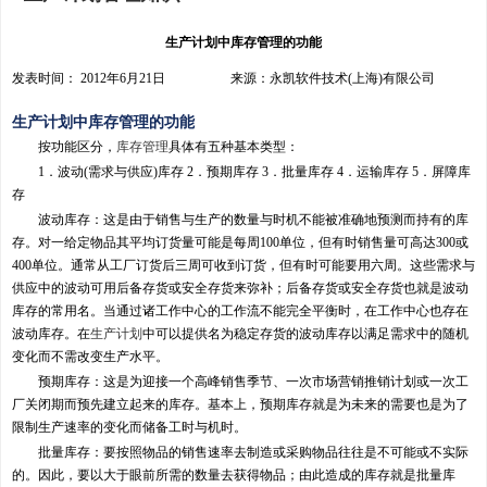
生产计划中库存管理的功能
发表时间： 2012年6月21日 来源：永凯软件技术(上海)有限公司
生产计划中库存管理的功能
按功能区分，
库存管理
具体有五种基本类型：
1．波动(需求与供应)库存 2．预期库存 3．批量库存 4．运输库存 5．屏障库
存
波动库存：这是由于销售与生产的数量与时机不能被准确地预测而持有的库
存。对一给定物品其平均订货量可能是每周100单位，但有时销售量可高达300或
400单位。通常从工厂订货后三周可收到订货，但有时可能要用六周。这些需求与
供应中的波动可用后备存货或安全存货来弥补；后备存货或安全存货也就是波动
库存的常用名。当通过诸工作中心的工作流不能完全平衡时，在工作中心也存在
波动库存。在
生产计划
中可以提供名为稳定存货的波动库存以满足需求中的随机
变化而不需改变生产水平。
预期库存：这是为迎接一个高峰销售季节、一次市场营销推销计划或一次工
厂关闭期而预先建立起来的库存。基本上，预期库存就是为未来的需要也是为了
限制生产速率的变化而储备工时与机时。
批量库存：要按照物品的销售速率去制造或采购物品往往是不可能或不实际
的。因此，要以大于眼前所需的数量去获得物品；由此造成的库存就是批量库