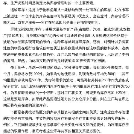
存。生产调整时间是确定此类库存管理时的一个主要因素。
运输库存：这是由于物料必须从一处移动到另一处而存在的库存。处在卡车
上被运往一个仓库去的库存在途中可能要经历10天之久。当在途时，库存管理不
能为工厂或客户服务──它存在的原因只是由于运输需要时间。
屏障(或投机性)库存：使用大量基本矿产品(诸如煤、汽油、银或水泥)或农牧
产(诸如羊毛、谷类或动物产品)的公司可以通过在价低时大量购进这些价格易于
波动的物品而实现可观的节约，这种库存就叫屏障库存。还有，对预计以后将要
涨价的物品在现行价格较低时便买进额外数量就将降低该物品的物料成本。这类
交易中的重要因素包括价格趋势、废弃风险与处理商品的前景等，已超过了本书
的范围。显然，由此而实现的节约是对该项追 加投资真正的报酬。
作为例子，考虑一种典型的成品，它可按每年12批。每批1000件来制造。每
个月，库存将收货1000件。如果均匀地使用掉，则现有数将平均为500件──其平
均批量库存就将是500件。为弥补需求的波动，可能再额外持有250件作为后备或
安全存货。因此该物品的平均总库存量(等于平均批量库存加上安全存货)将为750
件。为迎接即将来临的一个假期，那时工厂将关闭，可能要给库存再加上250件，
这就是预期库存。如果此产品要通过远方的分支仓库来分配，则在主厂与仓库之
间还将存在在途的运输库存。
下面是各类按功能区分的库存其投资与报酬之间的关系。注意这些库存管理
的功能是有重叠的。季节性的预期库存将像安全存货那样提供更好的客户服务，
例如，它们同样能减少对总需求率中小量变化作出反应的必要性。为利用库存所
能起的双重作用，彻底考虑这些库存共享的相互关系是必要的。