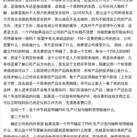
的实际情况，是以自研为主，市场零售为主渠道，还是以合作为主，OEM为主渠
道，是做领头羊还是做追随者，这就是一个原则性的东西，公司任何人都得了
解，如果是面向个人用户的系统安全软件，以OEM为主，那么这个公司即使有实
力开发企业级的系统安全软件，那么他也不会去做的，因为不能违反公司的产品
方向，违反了方向，就会造成公司资源的紧张，尤其对于产品管理中心来说，这
更是大忌，一个PM如果连自己公司的产品方向都不清楚，你能想象他可能会和公
司呼吸保持一致吗？ 联盟中有兄弟就说的好：PM一定要把握公司的想法，公司
想要什么，你就做什么，而不是你做了什么，就希望公司接受什么。 因此，在你
建立PMS的时候，首先要把这个明确了，形成一个文档，每当一个PM入职的时
候，把这个文档交给他看，这个公司不是人力资源部来做的，而是你来做的，只
有你是最了解公司产品方向的人，其实这个文档非常简单，我建议用一个矩形图
来描述就可以了，上面说明公司的产品线有那些，所有产品的技术核心是什么，
在技术核心上已经存在有那些产品应用，每个产品应用都处于那个阶段（上升还
是下降，其实就是一个简单的产品生命周期线）等可以让新人一幕了然的信息，
这样，新人进来后就不会每天追着你问：我们应该做什么产品；做这个产品合适
吗？等这些基础的问题，如果是一个比较有经验的PM，他在看到这份文档之后，
可以立即找到自己的定位和工作方向，无需再多费口舌。
总结一下：这个环节就是明确PMC生产计划与物料管理能做什么。
第二个环节：
确定公司的内外资源 如果说第一个环节确定了PMC生产计划与物料管理能做
什么，那么这个环节要解决的问题就是能做到什么程度，也就是你做出来的产品
能做成什么样子。 公司的内外资源主要包括技术资源，市场资源，物质资源(包