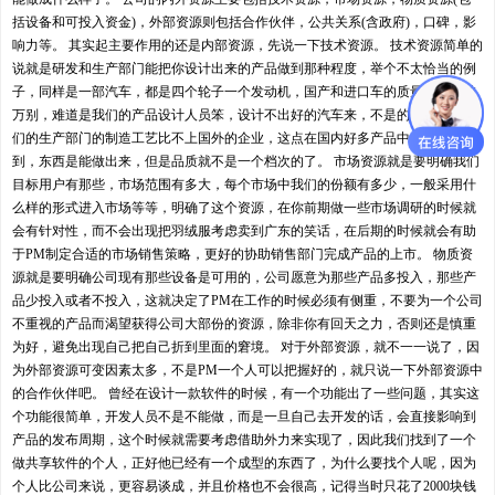
括设备和可投入资金)，外部资源则包括合作伙伴，公共关系(含政府)，口碑，影
响力等。 其实起主要作用的还是内部资源，先说一下技术资源。 技术资源简单的
说就是研发和生产部门能把你设计出来的产品做到那种程度，举个不太恰当的例
子，同样是一部汽车，都是四个轮子一个发动机，国产和进口车的质量却是千差
万别，难道是我们的产品设计人员笨，设计不出好的汽车来，不是的，是因为我
们的生产部门的制造工艺比不上国外的企业，这点在国内好多产品中都可以看
到，东西是能做出来，但是品质就不是一个档次的了。 市场资源就是要明确我们
目标用户有那些，市场范围有多大，每个市场中我们的份额有多少，一般采用什
么样的形式进入市场等等，明确了这个资源，在你前期做一些市场调研的时候就
会有针对性，而不会出现把羽绒服考虑卖到广东的笑话，在后期的时候就会有助
于PM制定合适的市场销售策略，更好的协助销售部门完成产品的上市。 物质资
源就是要明确公司现有那些设备是可用的，公司愿意为那些产品多投入，那些产
品少投入或者不投入，这就决定了PM在工作的时候必须有侧重，不要为一个公司
不重视的产品而渴望获得公司大部份的资源，除非你有回天之力，否则还是慎重
为好，避免出现自己把自己折到里面的窘境。 对于外部资源，就不一一说了，因
为外部资源可变因素太多，不是PM一个人可以把握好的，就只说一下外部资源中
的合作伙伴吧。 曾经在设计一款软件的时候，有一个功能出了一些问题，其实这
个功能很简单，开发人员不是不能做，而是一旦自己去开发的话，会直接影响到
产品的发布周期，这个时候就需要考虑借助外力来实现了，因此我们找到了一个
做共享软件的个人，正好他已经有一个成型的东西了，为什么要找个人呢，因为
个人比公司来说，更容易谈成，并且价格也不会很高，记得当时只花了2000块钱