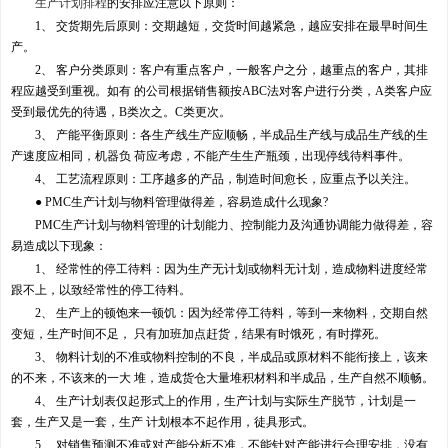
生产计划排程
的安排应注意以下原则：
1、 交货期先后原则：交期越短，交货时间越紧急，越应安排在最早时间生
产。
2、 客户分类原则：客户有重点客户，一般客户之分，越重点的客户，其排
程应越受到重视。如有 的公司根据销售额按ABC法对客户进行分类，A类客户应
受到最优先的待遇，B类次之。C类更次。
3、 产能平衡原则：各生产线生产应顺畅，半成品生产线与成品生产线的生
产速度应相同，机器负 荷应考虑，不能产生生产瓶颈，出现停线待料事件。
4、 工艺流程原则：工序越多的产品，制造时间愈长，应重点予以关注。
● PMC生产计划与物料管理做得差，容易造成什么现象?
PMC生产计划与物料管理的计划能力、控制能力及沟通协调能力做得差，容
易造成以下现象：
1、 经常性的停工待料：因为生产无计划或物料无计划，造成物料进度经常
跟不上，以致经常性的停工待料。
2、 生产上的顿饱来一顿饥：因为经常停工待料，等到一来物料，交期自然
变短，生产时间不足， 只有加班加点赶货，结果有时饿死，有时撑死。
3、 物料计划的不准或物料控制的不良，半成品或原材料不能衔接上，该来
的不来，不该来的一大 堆，造成货仓大量堆积材料和半成品，生产自然不顺畅。
4、 生产计划表仅起形式上的作用，生产计划与实际生产脱节，计划是一
套，生产又是一套，生产 计划根本不起作用，徒具形式。
5、 对销售预测不准或对产能分析不准，不能针对产能进行合理安排，没有