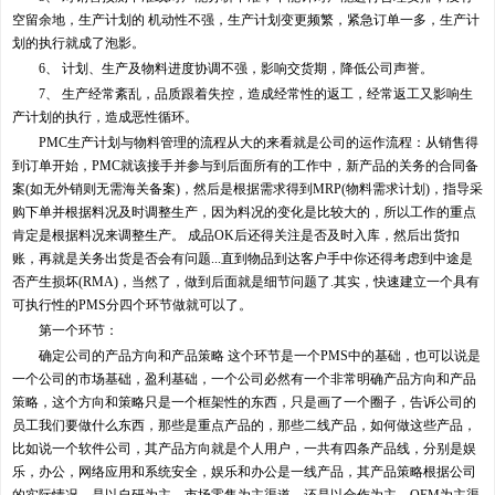
空留余地，生产计划的 机动性不强，生产计划变更频繁，紧急订单一多，生产计
划的执行就成了泡影。
6、 计划、生产及物料进度协调不强，影响交货期，降低公司声誉。
7、 生产经常紊乱，品质跟着失控，造成经常性的返工，经常返工又影响生
产计划的执行，造成恶性循环。
PMC生产计划与物料管理的流程从大的来看就是公司的运作流程：从销售得
到订单开始，PMC就该接手并参与到后面所有的工作中，新产品的关务的合同备
案(如无外销则无需海关备案)，然后是根据需求得到MRP(物料需求计划)，指导采
购下单并根据料况及时调整生产，因为料况的变化是比较大的，所以工作的重点
肯定是根据料况来调整生产。 成品OK后还得关注是否及时入库，然后出货扣
账，再就是关务出货是否会有问题...直到物品到达客户手中你还得考虑到中途是
否产生损坏(RMA)，当然了，做到后面就是细节问题了.其实，快速建立一个具有
可执行性的PMS分四个环节做就可以了。
第一个环节：
确定公司的产品方向和产品策略 这个环节是一个PMS中的基础，也可以说是
一个公司的市场基础，盈利基础，一个公司必然有一个非常明确产品方向和产品
策略，这个方向和策略只是一个框架性的东西，只是画了一个圈子，告诉公司的
员工我们要做什么东西，那些是重点产品的，那些二线产品，如何做这些产品，
比如说一个软件公司，其产品方向就是个人用户，一共有四条产品线，分别是娱
乐，办公，网络应用和系统安全，娱乐和办公是一线产品，其产品策略根据公司