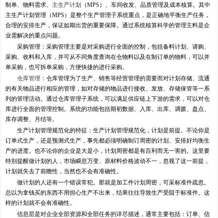
制单、物料需求、
主生产计划
（MPS）、车间收发、品质管理及成本核算。其中
主生产计划管理（MPS）是整个生产管理子系统重点，是正确地平衡生产任务，
合理的安排生产，保证如期出货的重要保障。通过系统核算科学的管理主料是企
业需解决的重点问题。
采购管理：采购管理主要是对采购进行全面的控制，包括备料计划、请购、
采购、收料和入库，并可从不同角度查询在仓物料以及在制订单的物料，可以并
单采购，也可拆单采购，方便快捷的进行采购。
仓库管理
：仓库管理为了生产、销售等经营管理的需要而对计划存储、流通
的有关物品进行相应的管理，如对存储的物品进行接收、发放、存储保管等一系
列的管理活动。通过仓库管理子系统，可以满足供应链上下游的需求，可以对仓
库进行全面的管理控制。系统的功能包括期初数据、入库、出库、调拨、盘点、
库存调整、月结等。
生产计划管理规范化的特征：生产计划管理规范化，计划是前提。不论你是
订单式生产，还是预测式生产，事先都必须明确制订周密的计划、安排好均衡生
产的进度。也不论你的企业是大是小，计划周密都是有百利而无一害的。这里要
特别提醒做计划的人，市场瞬息万变、原材料价格波动不一，忽视了这一前提，
计划就失去了前瞻性，当然也不会有准确性。
做计划的人还有一个错误常犯。那就是加工件计划周密，可采标准件疏忽。
总以为拿钱买的东西不用担心生产不出来，结果往往导致生产受阻于标准件。这
样的计划就不会有准确性。
信息层是对企业全部资源和全部任务的详尽描述，通常主要包括：订单、信