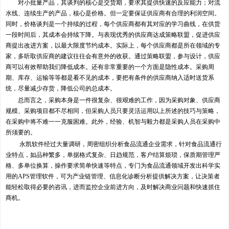
对小批量产品，其谈判的核心是交货期，要求其提供快速的反应能力；对流
水线、连续生产的产品，核心是价格。但一定要保证供应商有合理的利润空间。
同时，价格谈判是一个持续的过程，每个供应商都有其对应的学习曲线，在供货
一段时间后，其成本会持续下降。与表现优秀的供应商达成策略联盟，促进供应
商提出改进方案，以最大限度节约成本。实际上，每个供应商都是所在领域的专
家，多听取供应商的建议往往会有意外的收获。通过策略联盟，参与设计，供应
商可以有效帮助我们降低成本。还有非常重要的一个方面是隐性成本。采购周
期、库存、运输等等都是看不见的成本，要把有条件的供应商纳入适时送货系
统，尽量减少存货，降低公司的总成本。
总而言之，采购本身是一件很复杂、很艰难的工作，因为采购对象、供应商
规模、采购项目都不尽相同，但采购人员只要灵活运用以上所述的技巧与策略，
在采购中将不难一一克服困难。此外，经验、机智与毅力都是采购人员在采购中
所须要的。
永凯软件经过大量调研，周密组织分析食品流通企业需求，针对食品流通行
业特点，如品种繁多，单据格式复杂、日趋规范，客户结算烦琐，保质期管理严
格、多单位换算，操作要求简单快速等特点，专门为食品流通领域开发出科学实
用的APS管理软件，可为产业链管理、信息化诊断分析提供解决方案，让决策者
能轻松取得必要的咨讯，进而监控企业前进方向，及时解决商业问题和快速抓住
商机。