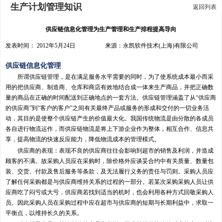
生产计划管理知识
返回列表
供应链信息化管理为生产管理和生产排程提高导向
发表时间： 2012年5月24日 来源：永凯软件技术(上海)有限公司
供应链信息化管理
所谓供应链管理，是在满足服务水平需要的同时，为了使系统成本最小而采
用的把供应商、制造商、仓库和商店有效地结合成一体来生产商品，并把正确数
量的商品在正确的时间配送到正确地点的一套方法。供应链管理涵盖了从“供应商
的供应商”到“客户的客户”之间有关最终产品或服务的形成和交付的一切业务活
动，其目的是使整个供应链产生的价值最大化。我国传统物流是由分散的各成员
各自进行物流运作，而供应链物流是将上下游企业作为整体，相互合作、信息共
享，提高物流的快速反应能力，降低物流成本的管理模式。
供应商的表现：表现不良的供应商往往会影响到超市的销售及利润，并造成
顾客的不满。故采购人员应在采购时，除价格外应谈妥合约中有关质量、数量包
装、交货、付款及售后服务等条款，及无法履行义务的责任与罚则。采购人员应
了解任何采购都是与供应商维持关系的过程的一部分。若某次采购采购人员让供
应商吃了闷亏或大亏，供应商若找到适当的机时，也会利用各种方式回敬采购人
员。因此采购人员在采购过程中应在超市与供应商的短期与长期利益中，求取一
平衡点，以维持长久的关系。