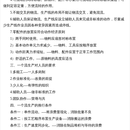
做到定容定量，方便流转的作用。
5.不能交叉的物流。生产线的布局不能让物流交叉，避免混流。
6.辅助人员保证物流。生产线应设立辅助人员来完成非标准的动作，尽量减
少生产线作业员因各种变异因素而造成停线。
7.零配件的放置应符合动作经济原则
1）两手同时使用。----物料应扇形对称布置
2）基本动作单元力求减少。----物料、工具应按顺序放置
3）动作距离力求缩短。----物料、配件应置于正常工作范围内
4）舒适的工作。----原物料的高度应适当
三、一个流生产对人员的要求
1.多能工----一人多岗制
2.作业标准化----改善的前提
3.少人化----有弹性的组织
4.辅助人员----做非标准的工作
5.团队协作----荣辱与共
四、一个流生产的推行条件
条件一：单件流动。----将浪费显现化，消除批量不良
条件二：按工艺顺序布置生产设备----消除搬运的浪费
条件三：生产速度同步化。----消除在制品堆积与等待的浪费