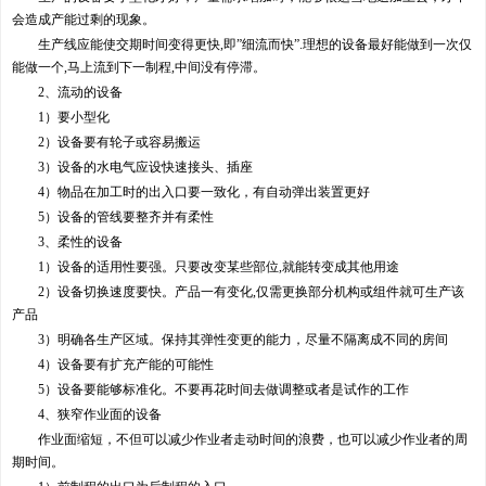
会造成产能过剩的现象。
生产线应能使交期时间变得更快,即”细流而快”.理想的设备最好能做到一次仅
能做一个,马上流到下一制程,中间没有停滞。
2、流动的设备
1）要小型化
2）设备要有轮子或容易搬运
3）设备的水电气应设快速接头、插座
4）物品在加工时的出入口要一致化，有自动弹出装置更好
5）设备的管线要整齐并有柔性
3、柔性的设备
1）设备的适用性要强。只要改变某些部位,就能转变成其他用途
2）设备切换速度要快。产品一有变化,仅需更换部分机构或组件就可生产该
产品
3）明确各生产区域。保持其弹性变更的能力，尽量不隔离成不同的房间
4）设备要有扩充产能的可能性
5）设备要能够标准化。不要再花时间去做调整或者是试作的工作
4、狭窄作业面的设备
作业面缩短，不但可以减少作业者走动时间的浪费，也可以减少作业者的周
期时间。