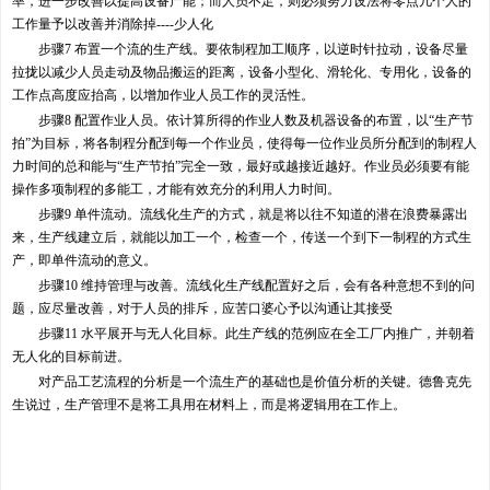
率，进一步改善以提高设备产能；而人员不足，则必须努力设法将零点几个人的
工作量予以改善并消除掉----少人化
步骤7 布置一个流的生产线。要依制程加工顺序，以逆时针拉动，设备尽量
拉拢以减少人员走动及物品搬运的距离，设备小型化、滑轮化、专用化，设备的
工作点高度应抬高，以增加作业人员工作的灵活性。
步骤8 配置作业人员。依计算所得的作业人数及机器设备的布置，以“生产节
拍”为目标，将各制程分配到每一个作业员，使得每一位作业员所分配到的制程人
力时间的总和能与“生产节拍”完全一致，最好或越接近越好。作业员必须要有能
操作多项制程的多能工，才能有效充分的利用人力时间。
步骤9 单件流动。流线化生产的方式，就是将以往不知道的潜在浪费暴露出
来，生产线建立后，就能以加工一个，检查一个，传送一个到下一制程的方式生
产，即单件流动的意义。
步骤10 维持管理与改善。流线化生产线配置好之后，会有各种意想不到的问
题，应尽量改善，对于人员的排斥，应苦口婆心予以沟通让其接受
步骤11 水平展开与无人化目标。此生产线的范例应在全工厂内推广，并朝着
无人化的目标前进。
对产品工艺流程的分析是一个流生产的基础也是价值分析的关键。德鲁克先
生说过，生产管理不是将工具用在材料上，而是将逻辑用在工作上。