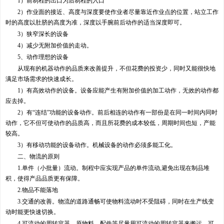
1）前制程的出口为后制程的入口
2）作业面的接近、高度与深度要使作业者尽量靠近作业点的位置，站立工作
时的高度以肚脐的高度为准，深度以手腕前后动作的适当深度即可。
3）狭窄深长的设备
4）减少无附加价值的走动。
5、动作理想的设备
从现有的机器动作的品质来改善提升，不但花费的投资少，同时又能很快地
满足市场需求的快速成长。
1）有高效动作的设备。设备应能产生有附加价值的加工动作，无效的动作都
应去掉。
2）有“连结”功能的设备动作。前后相连的动作有一部份是在同一时间内同时
动作，它不但可使动作的品质高，而且所花费的成本较低，周期时间也短，产能
较高。
3）有移动功能的设备动作。机械设备的动作必须多能工化。
二、物流的原则
1.单件（小批量）流动。制程中应实现产品的单件流动,避免出现在制品堆
积，使得产品品质更有保障。
2.物品不能落地
3.交通的改善。物流的道路通畅可使物料流动时不受阻碍，同时在生产线变
动时能更快速切换。
4.可流动的周转容器。原物料、配件等尽量用可流动的周转容器来搬运，可