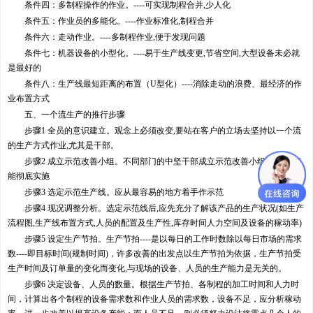
条件四：多制程操作的作业。----可实现制程合并,少人化
条件五：作业员的多能化。----作业标准化,制程合并
条件六：走动作业。----多制程作业,便于发现问题
条件七：机器设备的小型化。----易于生产线变更,节省空间,大型设备未必就
是最好的
条件八：生产线最短距离的布置（U型化）----消除走动的浪费、最经济的作
业布置方式
五、一个流生产的推行步骤
步骤1 全员的意识建立。观念上必须改变,要站在客户的立场去坚持以一个流
的生产方式作业,尤其是干部。
步骤2 成立示范改善小组。不同部门的中坚干部成立示范改善小组尝试,以便
能彻底实施
步骤3 选定示范生产线。应从最容易的地方着手作示范
步骤4 现况调整分析。选定示范线后,应先充分了解该产品的生产状况(如生产
流程图,生产线布置方式,人员的配置及生产性,库存时间人力空间及设备的稼动率)
步骤5 设定生产节拍。生产节拍----是以每日的工作时数除以每日市场的需求
数----即目标时间(规制时间)，许多改善的出发点以生产节拍为依据，生产节拍受
生产时间及订单量的变化而变化,与现场的设备、人员的生产能力是无关的。
步骤6 决定设备、人员的数量。根据生产节拍、各制程的加工时间和人力时
间，计算出各个制程的设备需求数和作业人员的需求数，设备不足，应分析稼动