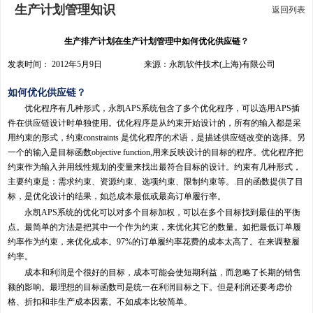
生产计划管理知识
返回列表
生产排产计划在生产计划管理中如何优化供应链？
发表时间： 2012年5月9日 来源：永凯软件技术(上海)有限公司
如何优化供应链？
优化程序有几种形式，永凯APS系统包含了多个优化程序，可以选用APS插
件在供应链设计时单独使用。优化程序是从约束开始设计的，所有的输入都是采
用约束的形式，约束constraints 是优化程序的术语，是描述供应链改变的选择。另
一个的输入是目标函数objective function,用来反映设计的目标的程序。优化程序把
约束作为输入并用线性规划的变量来找出最符合目标的设计。约束有几种形式，
主要约束是：需求约束、资源约束、选项约束、限制约束等。.目的函数提供了目
标，是优化设计的结果，如总成本最低或最高订单履行率。
永凯APS系统的优化可以对多个目标加权，可以在多个目标找到最佳的平衡
点。最简单的方法是把其中一个作为约束，来优化其它的数量。如把最低订单履
约率作为约束，来优化成本。97%的订单履约率花费的成本太高了。在来调整履
约率。
成本和利润是个很好的目标，成本可能会使短期利益，而忽略了长期的销售
额的影响。最理想的目标函数司是统一在利润目标之下。但是利润还要考虑价
格、折扣和非生产成本因素。不如成本比较简单。