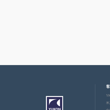
客
Y
米