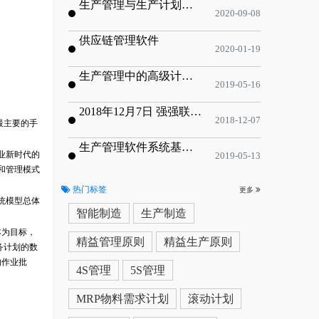
生产管理与生产计划的目标
2020-09-08
供应链管理软件
2020-01-19
生产管理中的高级计划与排程优化
2019-05-16
2018年12月7日 强强联手，共同推进电子器件领域APS应用典范 风华高科生产自动化工业互联网应用项目-APS项目启动会
2018-12-07
最主要的手
生产管理软件系统基于信息化的解决方案
业新时代的
2019-05-13
和管理模式
热门标签
更多
统模型总体
智能制造
生产制造
本为目标，
精益管理原则
精益生产原则
务计划的数
的作业批
4S管理
5S管理
MRP物料需求计划
滚动计划