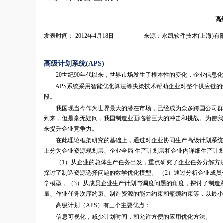
高
发表时间： 2012年4月18日 来源：永凯软件技术(上海)有
高级计划系统(APS)
20世纪90年代以来，世界市场发生了根本性的变化，企业信息化
APS系统采用智能优化算法等决策技术帮助企业对整个供应链的约
段。
我国现当今作为世界最大的潜在市场，已经成为众多跨国公司群雄逐
到来，但是毫无疑问，我国制造业面临着巨大的冲击和挑战。为使我
来提升企业竞争力。
在此理论框架研究的基础上，通过对企业协同生产高级计划系统的
上分为企业资源规划层、企业全局 生产计划层和企业内详细生产计
（1）从企业的总体生产任务出发，重点研究了企业任务分解方法
探讨了制造资源选择问题的数学优化模型。 （2）通过分析企业成
学模型，（3）从成员企业生产计划与调度问题的角度，探讨了制造
量、作业任务次序约束、制造资源的能力约束和瓶颈约束等，以最小
高级计划（APS）有三个主要优点：
信息可视化，减少计划时间，和允许方便的应用优化方法。