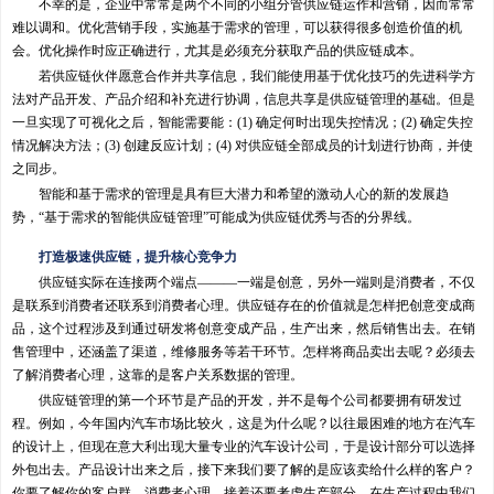
不幸的是，企业中常常是两个不同的小组分管供应链运作和营销，因而常常
难以调和。优化营销手段，实施基于需求的管理，可以获得很多创造价值的机
会。优化操作时应正确进行，尤其是必须充分获取产品的供应链成本。
若供应链伙伴愿意合作并共享信息，我们能使用基于优化技巧的先进科学方
法对产品开发、产品介绍和补充进行协调，信息共享是供应链管理的基础。但是
一旦实现了可视化之后，智能需要能：(1) 确定何时出现失控情况；(2) 确定失控
情况解决方法；(3) 创建反应计划；(4) 对供应链全部成员的计划进行协商，并使
之同步。
智能和基于需求的管理是具有巨大潜力和希望的激动人心的新的发展趋
势，“基于需求的智能供应链管理”可能成为供应链优秀与否的分界线。
打造极速供应链，提升核心竞争力
供应链实际在连接两个端点———一端是创意，另外一端则是消费者，不仅
是联系到消费者还联系到消费者心理。供应链存在的价值就是怎样把创意变成商
品，这个过程涉及到通过研发将创意变成产品，生产出来，然后销售出去。在销
售管理中，还涵盖了渠道，维修服务等若干环节。怎样将商品卖出去呢？必须去
了解消费者心理，这靠的是客户关系数据的管理。
供应链管理的第一个环节是产品的开发，并不是每个公司都要拥有研发过
程。例如，今年国内汽车市场比较火，这是为什么呢？以往最困难的地方在汽车
的设计上，但现在意大利出现大量专业的汽车设计公司，于是设计部分可以选择
外包出去。产品设计出来之后，接下来我们要了解的是应该卖给什么样的客户？
你要了解你的客户群、消费者心理。接着还要考虑生产部分。在生产过程中我们