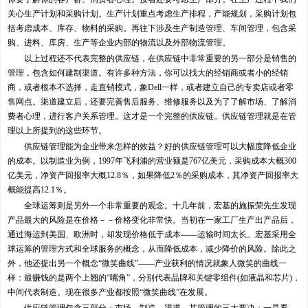
关心生产计划和采购计划。生产计划重点考虑生产排程，产能规划，采购计划包
括考虑成本、库存、物料的采购。再往下涉及生产制造管理、车间管理，包含采
购、进料、库房、生产等企业内部的物流以及外部物流管理。
以上过程还不代表完整的供应链，在供应链中非常重要的另一部分是销售的
管理，包含如何建制渠道。有许多种方法，你可以找大的经销商或者小的经销
商，或者根本不选择，走直销模式，象Dell一样，或者建立自己的专卖店或者零
售网点。渠道建立后，还要完善售后服务、维修服务以及为了了解市场、了解消
费者心理，进行客户关系管理。这才是一个完整的供应链。供应链管理就是在管
理以上所提到的这些环节。
供应链管理能为企业带来怎样的效益？好的供应链管理可以大幅度降低企业
的成本。以制造业为例，1997年飞利浦的营业额是767亿美元，采购成本大概300
亿美元，净资产回报率大概12.8％，如果降低2％的采购成本，其净资产回报率大
概能提高12.1％。
全球运筹则是另外一个非常重要的观念。十几年前，宏基的施振荣先生发现
产品最大的风险是在价格－－价格变化非常快。当初在一家工厂生产出产品后，
通过海运到美国、欧洲时，却发现价格低于成本——运输时间太长。宏基采用全
球运筹的管理方式和全球服务的概念，从而降低成本，减少降价的风险。除此之
外，他还提出另一个概念“微笑曲线”——产业获利的情况就象人微笑的曲线一
样：最赚钱的是两个上翘的“嘴角”，分别代表品牌和关键零组件(如液晶和芯片)，
中间代表制造。现在很多产业都按照“微笑曲线”在发展。